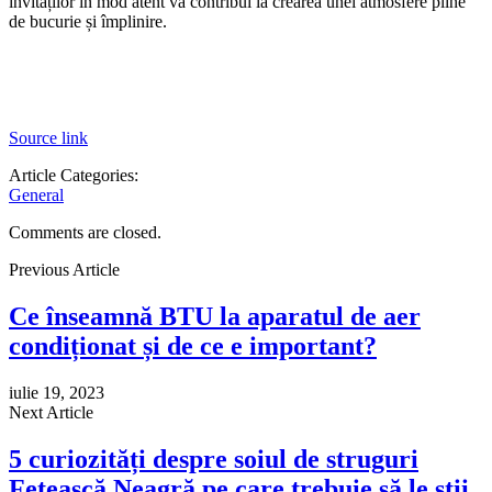
invitaților în mod atent va contribui la crearea unei atmosfere pline
de bucurie și împlinire.
Source link
Article Categories:
General
Comments are closed.
Previous Article
Ce înseamnă BTU la aparatul de aer
condiționat și de ce e important?
iulie 19, 2023
Next Article
5 curiozități despre soiul de struguri
Fetească Neagră pe care trebuie să le știi