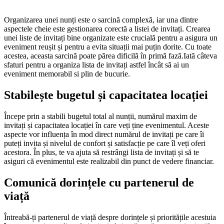
Organizarea unei nunți este o sarcină complexă, iar una dintre
aspectele cheie este gestionarea corectă a listei de invitați. Crearea
unei liste de invitați bine organizate este crucială pentru a asigura un
eveniment reușit și pentru a evita situații mai puțin dorite. Cu toate
acestea, aceasta sarcină poate părea dificilă în primă fază.Iată câteva
sfaturi pentru a organiza lista de invitați astfel încât să ai un
eveniment memorabil si plin de bucurie.
Stabilește bugetul și capacitatea locației
Începe prin a stabili bugetul total al nunții, numărul maxim de
invitați și capacitatea locației în care veți ține evenimentul. Aceste
aspecte vor influența în mod direct numărul de invitați pe care îi
puteți invita și nivelul de confort și satisfacție pe care îl veți oferi
acestora. În plus, te va ajuta să restrângi lista de invitați și să te
asiguri că evenimentul este realizabil din punct de vedere financiar.
Comunică dorințele cu partenerul de
viață
Întreabă-ți partenerul de viață despre dorințele și prioritățile acestuia