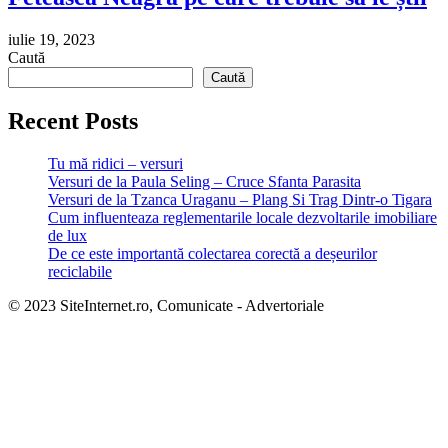
iulie 19, 2023
Caută
Caută
Recent Posts
Tu mă ridici – versuri
Versuri de la Paula Seling – Cruce Sfanta Parasita
Versuri de la Tzanca Uraganu – Plang Si Trag Dintr-o Tigara
Cum influenteaza reglementarile locale dezvoltarile imobiliare
de lux
De ce este importantă colectarea corectă a deșeurilor
reciclabile
© 2023 SiteInternet.ro, Comunicate - Advertoriale