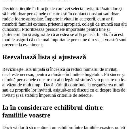
Decide criteriile în funcție de care vei selecta invitații. Poate dorești
să inviți doar persoanele cu care ești în contact constant sau doar
rudele foarte apropiate. Împarte invitații în categorii, cum ar fi
membrii familiei extinse, prietenii apropiați, colegii de muncă sau alți
cunoscuți. Prioritizează persoanele importante pentru tine și
partenerul tău și asigură-te că acestea se află pe lista finală. În acest
mod te asiguri că cele mai importante persoane din viața voastră sunt
prezente la eveniment.
Reevaluază lista și ajustează
Revizuiește lista inițială și încearcă să reduci numărul de invitați,
dacă este necesar, pentru a rămâne în limitele bugetului. Fii sincer și
elimină persoanele cu care nu ai o legătură strânsă sau pe care nu le-
ai văzut de mult timp. Dacă părinții contribuie la organizarea nunții
sau au propriile lor invitații, asigură-te să discuți cu ei despre lista de
invitați și să stabiliți împreună criteriile de selecție.
Ia în considerare echilibrul dintre
familiile voastre
Dacă vă doriți să mențineți un echilibru între familiile voastre, puteți