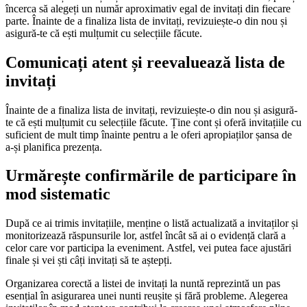
încerca să alegeți un număr aproximativ egal de invitați din fiecare
parte. Înainte de a finaliza lista de invitați, revizuiește-o din nou și
asigură-te că ești mulțumit cu selecțiile făcute.
Comunicați atent și reevaluează lista de
invitați
Înainte de a finaliza lista de invitați, revizuiește-o din nou și asigură-
te că ești mulțumit cu selecțiile făcute. Ține cont și oferă invitațiile cu
suficient de mult timp înainte pentru a le oferi apropiaților șansa de
a-și planifica prezența.
Urmărește confirmările de participare în
mod sistematic
După ce ai trimis invitațiile, menține o listă actualizată a invitaților și
monitorizează răspunsurile lor, astfel încât să ai o evidență clară a
celor care vor participa la eveniment. Astfel, vei putea face ajustări
finale și vei ști câți invitați să te aștepți.
Organizarea corectă a listei de invitați la nuntă reprezintă un pas
esențial în asigurarea unei nunti reușite și fără probleme. Alegerea