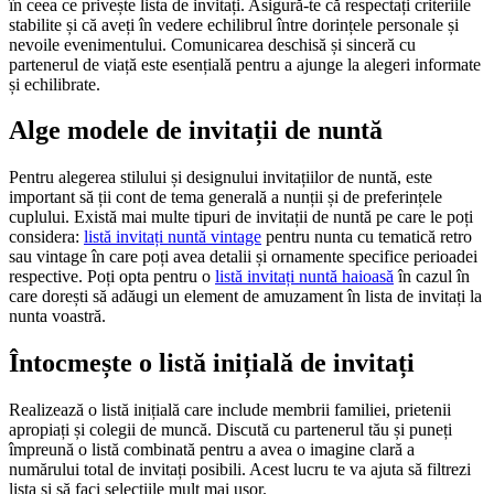
în ceea ce privește lista de invitați. Asigură-te că respectați criteriile
stabilite și că aveți în vedere echilibrul între dorințele personale și
nevoile evenimentului. Comunicarea deschisă și sinceră cu
partenerul de viață este esențială pentru a ajunge la alegeri informate
și echilibrate.
Alge modele de invitații de nuntă
Pentru alegerea stilului și designului invitațiilor de nuntă, este
important să ții cont de tema generală a nunții și de preferințele
cuplului. Există mai multe tipuri de invitații de nuntă pe care le poți
considera:
listă invitați nuntă vintage
pentru nunta cu tematică retro
sau vintage în care poți avea detalii și ornamente specifice perioadei
respective. Poți opta pentru o
listă invitați nuntă haioasă
în cazul în
care dorești să adăugi un element de amuzament în lista de invitați la
nunta voastră.
Întocmește o listă inițială de invitați
Realizează o listă inițială care include membrii familiei, prietenii
apropiați și colegii de muncă. Discută cu partenerul tău și puneți
împreună o listă combinată pentru a avea o imagine clară a
numărului total de invitați posibili. Acest lucru te va ajuta să filtrezi
lista și să faci selecțiile mult mai ușor.