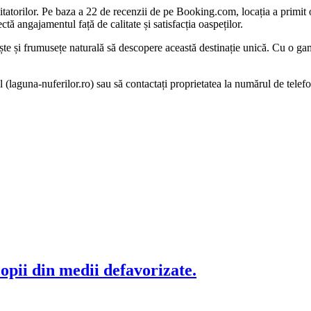
itatorilor. Pe baza a 22 de recenzii de pe Booking.com, locația a primit 
ectă angajamentul față de calitate și satisfacția oaspeților.
te și frumusețe naturală să descopere această destinație unică. Cu o gamă 
ul (laguna-nuferilor.ro) sau să contactați proprietatea la numărul de tele
opii din medii defavorizate.