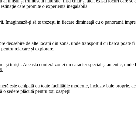
liniștii și frumuseții naturale. Însă chiar și aici, există locuri care se d
stinație care promite o experiență inegalabilă.
ii. Imaginează-ți să te trezești în fiecare dimineață cu o panoramă impre
pre deosebire de alte locații din zonă, unde transportul cu barca poate fi
entru relaxare și explorare.
 și turiști. Aceasta conferă zonei un caracter special și autentic, unde fau
ă.
meră este echipată cu toate facilitățile moderne, inclusiv baie proprie, a
ă o ședere plăcută pentru toți oaspeții.