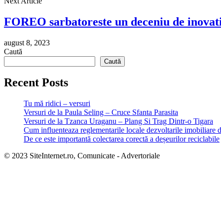
Next Article
FOREO sarbatoreste un deceniu de inovati
august 8, 2023
Caută
Caută
Recent Posts
Tu mă ridici – versuri
Versuri de la Paula Seling – Cruce Sfanta Parasita
Versuri de la Tzanca Uraganu – Plang Si Trag Dintr-o Tigara
Cum influenteaza reglementarile locale dezvoltarile imobiliare 
De ce este importantă colectarea corectă a deșeurilor reciclabile
© 2023 SiteInternet.ro, Comunicate - Advertoriale