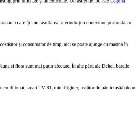
isting prin unicitate și autenticitate. Un astfel de loc este
Laguna
sionantă care îți taie răsuflarea, oferindu-ți o conexiune profundă cu
 costisitor și consumator de timp, aici se poate ajunge cu mașina în
na și flora sunt mai puțin afectate. În alte părți ale Deltei, barcile
er condiționat, smart TV 81, mini frigider, uscător de păr, terasă/balcon