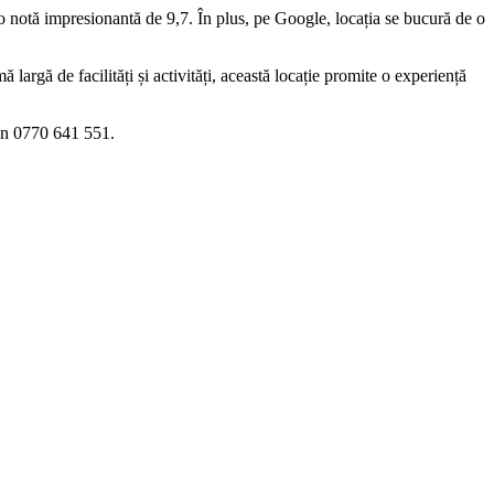
o notă impresionantă de 9,7. În plus, pe Google, locația se bucură de o
largă de facilități și activități, această locație promite o experiență
fon 0770 641 551.