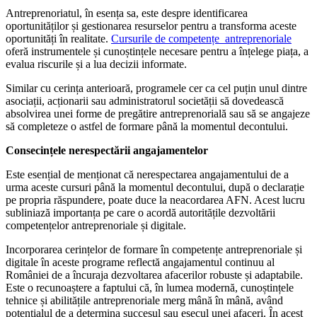
Antreprenoriatul, în esența sa, este despre identificarea
oportunităților și gestionarea resurselor pentru a transforma aceste
oportunități în realitate.
Cursurile de competențe antreprenoriale
oferă instrumentele și cunoștințele necesare pentru a înțelege piața, a
evalua riscurile și a lua decizii informate.
Similar cu cerința anterioară, programele cer ca cel puțin unul dintre
asociații, acționarii sau administratorul societății să dovedească
absolvirea unei forme de pregătire antreprenorială sau să se angajeze
să completeze o astfel de formare până la momentul decontului.
Consecințele nerespectării angajamentelor
Este esențial de menționat că nerespectarea angajamentului de a
urma aceste cursuri până la momentul decontului, după o declarație
pe propria răspundere, poate duce la neacordarea AFN. Acest lucru
subliniază importanța pe care o acordă autoritățile dezvoltării
competențelor antreprenoriale și digitale.
Incorporarea cerințelor de formare în competențe antreprenoriale și
digitale în aceste programe reflectă angajamentul continuu al
României de a încuraja dezvoltarea afacerilor robuste și adaptabile.
Este o recunoaștere a faptului că, în lumea modernă, cunoștințele
tehnice și abilitățile antreprenoriale merg mână în mână, având
potențialul de a determina succesul sau eșecul unei afaceri. În acest