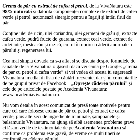
Crema de păr cu extract de cafea si petrol
, de la VivaNatura este
98% naturală
și datorită componenței complexe de extract de cafea
verde şi petrol, acționează sinergic pentru a îngriji și întări firul de
păr.
Conține ulei de ricin, ulei coriandru, ulei germeni de grâu și, extracte
cafea verde, pudră fructe de guarana, extract ceai verde, extract de
ardei iute, mesteacăn și urzică, cu rol în oprirea căderii anormale a
părului și regenerarea lui.
Cea mai simpla dovada ca s-a aflat si se discuta despre formulele de
sanatate de la Vivanatura o gasesti daca vei cauta pe Google: „crema
de par cu petrol si cafea verde” si vei vedea că acesta îți sugerează
Vivanatura imediat în lista de căutări frecvente, dar și în comentariile
de pe grupul privat de Facebook
– „Oprește căderea părului”
și
cele de pe articolele postate pe Academia Vivanatura:
www.academiavivanatura.ro.
Nu vom detalia în acest comunicat de presă toate motivele pentru
care cei care folosesc crema de păr cu petrol și extract de cafea
verde, plus alte zeci de ingrediente minunate, șampoanele și
balsamurile Vivanatura, nu ajung să aibă asemenea probleme grave,
ci lăsam zecile de testimoniale de pe
Academia Vivanatura
să
confirme că problema este gravă, de vreme ce multi tineri se
confruntă cu căderea părului.