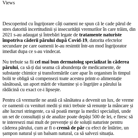
Views
Descoperind cu îngrijorare câți oameni ne spun că le cade părul de
stres datorită incertitudinii și insecurității vremurilor în care trăim, din
2021 s-au adaugat și întrebări legate de
tratamente naturiste
împotriva căderii părului după Covid-19
, datorita efectelor
secundare pe care oamenii le-au resimtit într-un mod îngrijorator
imediat dupa ce s-au vindecat.
Nu trebuie sa fii
cel mai bun dermatolog specializat în căderea
părului
, ca să-ți dai seama că abundența de medicamente, de
substanțe chimice și transformările care apar în organism în timpul
bolii te obligă să compensezi toate acestea printr-o alimentație
sănătoasă, un aport mărit de vitamine și o îngrijire a părului la
rădăcină cu exact ce-i lipsește.
Pentru că vremurile ne arată că sănătatea a devenit un lux, de vreme
ce oamenii cu venituri medii și mici trebuie să renunțe la mâncare și
alte lucruri stringente, ca să poată merge la medici specialiști, unde
un set de consultații și de analize poate depăși 500 de lei, e firesc să
te interesezi mai mult de prevenție și de soluții naturiste pentru
căderea părului, cum ar fi o
cremă de păr
cu efect de întărire, un
șampon natural și un balsam natural, ca să salvezi situația.