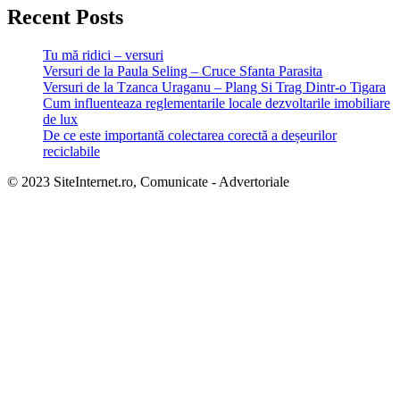
Recent Posts
Tu mă ridici – versuri
Versuri de la Paula Seling – Cruce Sfanta Parasita
Versuri de la Tzanca Uraganu – Plang Si Trag Dintr-o Tigara
Cum influenteaza reglementarile locale dezvoltarile imobiliare
de lux
De ce este importantă colectarea corectă a deșeurilor
reciclabile
© 2023 SiteInternet.ro, Comunicate - Advertoriale