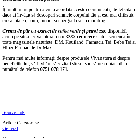
Îți multumim pentru atenția acordată acestui comunicat și te felicităm
daca ai învățat să descoperi semnele corpului tău și ești mai chibzuit
cu sănătatea, banii, timpul și energia ta și a celor dragi.
Crema de păr cu extract de cafea verde și petrol
este disponibil
acum pe site-ul vivanatura.ro cu
33% reducere
si de asemenea în
toate magazinele naturiste, DM, Kaufland, Farmacia Tei, Bebe Tei si
Hiper Farmaciile Dr Max.
Pentru mai multe informații despre produsele Vivanatura și despre
beneficiile lor, vă invităm să vizitați site-ul sau să ne contactati la
numărul de telefon
0751 078 171
.
Source link
Article Categories:
General