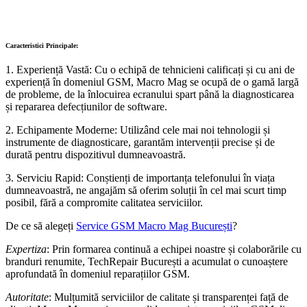
Caracteristici Principale:
1. Experiență Vastă:
Cu o echipă de tehnicieni calificați și cu ani de
experiență în domeniul GSM, Macro Mag se ocupă de o gamă largă
de probleme, de la înlocuirea ecranului spart până la diagnosticarea
și repararea defecțiunilor de software.
2. Echipamente Moderne:
Utilizând cele mai noi tehnologii și
instrumente de diagnosticare, garantăm intervenții precise și de
durată pentru dispozitivul dumneavoastră.
3. Serviciu Rapid:
Conștienți de importanța telefonului în viața
dumneavoastră, ne angajăm să oferim soluții în cel mai scurt timp
posibil, fără a compromite calitatea serviciilor.
De ce să alegeți
Service GSM Macro Mag București
?
Expertiza
: Prin formarea continuă a echipei noastre și colaborările cu
branduri renumite, TechRepair București a acumulat o cunoaștere
aprofundată în domeniul reparațiilor GSM.
Autoritate
: Mulțumită serviciilor de calitate și transparenței față de