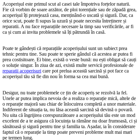
Acoperișul este primul scut al casei tale împotriva forțelor naturii.
Fie că vorbim de soare arzător, de ploi torențiale sau de zăpadă grea,
acoperișul îți protejează casa, menținând-o uscată și sigură. Dar, ca
orice scut, poate fi supus la uzură și poate necesita întreținere și
reparatii. A nu face reparațiile necesare la timp sau verificările, ar fi
ca și cum ai invita problemele să îți pătrundă în casă.
Poate te gândești că reparațiile acoperișului sunt un subiect prea
tehnic pentru tine. Sau poate te sperie gândul că acestea ar putea fi
prea costisitoare. Ei bine, există o veste bună: nu ești obligat să cauți
o soluție singur. În ziua de azi, există multe servicii profesionale de
reparatii acoperisuri
care pot prelua această sarcină și pot face ca
acoperișul tău să fie din nou în forma sa cea mai bună.
Desigur, nu toate problemele ce țin de acoperiș se rezolvă la fel.
Unele ar putea implica nevoia de a realiza o reparație mică, altele de
o reparație majoră sau chiar de înlocuirea completă a unor materiale.
Indiferent de situația ta, nu lăsa această sarcină să devină o povară.
Nu uita că îngrijirea corespunzătoare a acoperișului tău este un mod
excelent de a te asigura că locuința ta rămâne nu doar frumoasă, ci și
sănătoasă și sigură pentru tine și familia ta. Așadar, ia în considerare
faptul că o reparație la timp poate preveni probleme mult mai mari
pe termen lung.