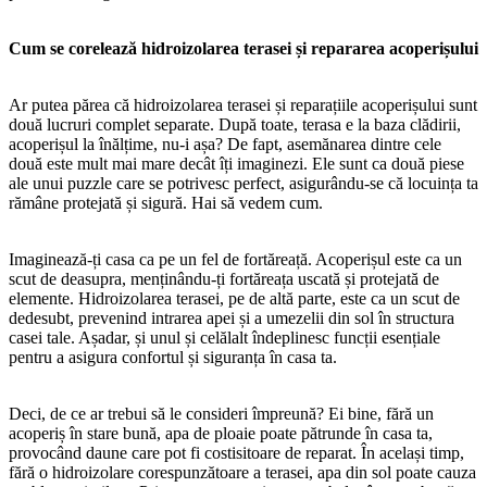
Cum se corelează hidroizolarea terasei și repararea acoperișului
Ar putea părea că hidroizolarea terasei și reparațiile acoperișului sunt
două lucruri complet separate. După toate, terasa e la baza clădirii,
acoperișul la înălțime, nu-i așa? De fapt, asemănarea dintre cele
două este mult mai mare decât îți imaginezi. Ele sunt ca două piese
ale unui puzzle care se potrivesc perfect, asigurându-se că locuința ta
rămâne protejată și sigură. Hai să vedem cum.
Imaginează-ți casa ca pe un fel de fortăreață. Acoperișul este ca un
scut de deasupra, menținându-ți fortăreața uscată și protejată de
elemente. Hidroizolarea terasei, pe de altă parte, este ca un scut de
dedesubt, prevenind intrarea apei și a umezelii din sol în structura
casei tale. Așadar, și unul și celălalt îndeplinesc funcții esențiale
pentru a asigura confortul și siguranța în casa ta.
Deci, de ce ar trebui să le consideri împreună? Ei bine, fără un
acoperiș în stare bună, apa de ploaie poate pătrunde în casa ta,
provocând daune care pot fi costisitoare de reparat. În același timp,
fără o hidroizolare corespunzătoare a terasei, apa din sol poate cauza