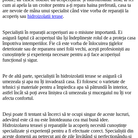
cum ai apela la un croitor pentru a-ți repara haina preferată, casa ta
are nevoie de mâna unui specialist când vine vorba de reparații la
acoperiș sau
hidroizolatii terase
.
Specialiștii în reparații acoperișuri au o misiune importantă. Ei
asigură faptul că acoperișul tău își îndeplinește rolul de a proteja casa
împotriva intemperiilor. Fie că este vorba de înlocuirea țiglelor
deteriorate sau de repararea unei folii vechi, acești profesioniști au
cunoștințele și experiența necesare pentru a-ți face acoperișul
funcțional și sigur.
Pe de altă parte, specialiștii în hidroizolatii terase se asigură că
umezeala și apa nu îți invadează casa. Ei folosesc o varietate de
tehnici și materiale pentru a împiedica apa să pătrundă în interior,
astfel încât să poți avea liniștea că umezeala și mucegaiul nu îți vor
afecta confortul.
Deși poate fi tentant să încerci să te ocupi singur de aceste lucruri,
adevărul este că nu este întotdeauna cea mai bună idee.
Hidroizolarea terasei și reparațiile la acoperiș necesită cunoștințe
specializate și experiență pentru a fi efectuate corect. Specialiștii din
aceste domenii au petrecut ani de zile învățând și perfecționându-și