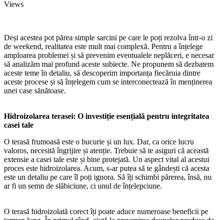
Views
Deși acestea pot părea simple sarcini pe care le poți rezolva într-o zi
de weekend, realitatea este mult mai complexă. Pentru a înțelege
amploarea problemei și să prevenim eventualele neplăceri, e necesar
să analizăm mai profund aceste subiecte. Ne propunem să dezbatem
aceste teme în detaliu, să descoperim importanța fiecăruia dintre
aceste procese și să înțelegem cum se interconectează în menținerea
unei case sănătoase.
Hidroizolarea terasei: O investiție esențială pentru integritatea
casei tale
O terasă frumoasă este o bucurie și un lux. Dar, ca orice lucru
valoros, necesită îngrijire și atenție. Trebuie să te asiguri că această
extensie a casei tale este și bine protejată. Un aspect vital al acestui
proces este hidroizolarea. Acum, s-ar putea să te gândești că acesta
este un detaliu pe care îl poți ignora. Să îți schimbi părerea, însă, nu
ar fi un semn de slăbiciune, ci unul de înțelepciune.
O terasă hidroizolată corect îți poate aduce numeroase beneficii pe