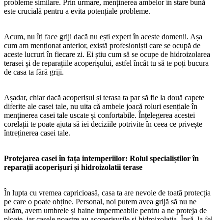
probleme similare. Prin urmare, menținerea ambelor în stare bună
este crucială pentru a evita potențiale probleme.
Acum, nu îți face griji dacă nu ești expert în aceste domenii. Așa
cum am menționat anterior, există profesioniști care se ocupă de
aceste lucruri în fiecare zi. Ei știu cum să se ocupe de hidroizolarea
terasei și de reparațiile acoperișului, astfel încât tu să te poți bucura
de casa ta fără griji.
Așadar, chiar dacă acoperișul și terasa ta par să fie la două capete
diferite ale casei tale, nu uita că ambele joacă roluri esențiale în
menținerea casei tale uscate și confortabile. Înțelegerea acestei
corelații te poate ajuta să iei deciziile potrivite în ceea ce privește
întreținerea casei tale.
Protejarea casei în fața intemperiilor: Rolul specialiștilor în
reparații acoperișuri și hidroizolatii terase
În lupta cu vremea capricioasă, casa ta are nevoie de toată protecția
pe care o poate obține. Personal, noi putem avea grijă să nu ne
udăm, avem umbrele și haine impermeabile pentru a ne proteja de
ploaie, iar casele noastre au acoperișurile și hidroizolatia. Însă, la fel