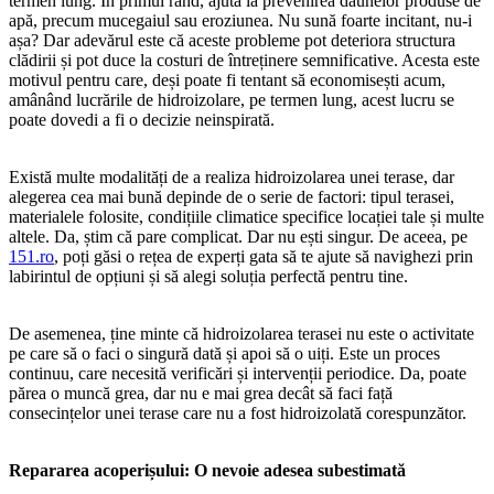
termen lung. În primul rând, ajută la prevenirea daunelor produse de
apă, precum mucegaiul sau eroziunea. Nu sună foarte incitant, nu-i
așa? Dar adevărul este că aceste probleme pot deteriora structura
clădirii și pot duce la costuri de întreținere semnificative. Acesta este
motivul pentru care, deși poate fi tentant să economisești acum,
amânând lucrările de hidroizolare, pe termen lung, acest lucru se
poate dovedi a fi o decizie neinspirată.
Există multe modalități de a realiza hidroizolarea unei terase, dar
alegerea cea mai bună depinde de o serie de factori: tipul terasei,
materialele folosite, condițiile climatice specifice locației tale și multe
altele. Da, știm că pare complicat. Dar nu ești singur. De aceea, pe
151.ro
, poți găsi o rețea de experți gata să te ajute să navighezi prin
labirintul de opțiuni și să alegi soluția perfectă pentru tine.
De asemenea, ține minte că hidroizolarea terasei nu este o activitate
pe care să o faci o singură dată și apoi să o uiți. Este un proces
continuu, care necesită verificări și intervenții periodice. Da, poate
părea o muncă grea, dar nu e mai grea decât să faci față
consecințelor unei terase care nu a fost hidroizolată corespunzător.
Repararea acoperișului: O nevoie adesea subestimată