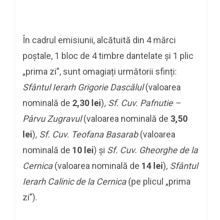
În cadrul emisiunii, alcătuită din 4 mărci
poștale, 1 bloc de 4 timbre dantelate și 1 plic
„prima zi”, sunt omagiați următorii sfinți:
Sfântul Ierarh Grigorie Dascălul
(valoarea
nominală de
2,30 lei
)
, Sf. Cuv. Pafnutie –
Pârvu Zugravul
(valoarea nominală de
3,50
lei
)
, Sf. Cuv. Teofana Basarab
(valoarea
nominală de
10 lei
)
și
Sf. Cuv. Gheorghe de la
Cernica
(valoarea nominală de
14 lei
)
, Sfântul
Ierarh Calinic de la Cernica
(pe plicul „prima
zi”).