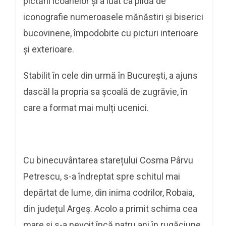
pictării icoanelor și a luat ca pildă de
iconografie numeroasele mănăstiri și biserici
bucovinene, împodobite cu picturi interioare
și exterioare.
Stabilit în cele din urmă în București, a ajuns
dascăl la propria sa școală de zugrăvie, în
care a format mai mulți ucenici.
Cu binecuvântarea starețului Cosma Pârvu
Petrescu, s-a îndreptat spre schitul mai
depărtat de lume, din inima codrilor, Robaia,
din județul Argeș. Acolo a primit schima cea
mare și s-a nevoit încă patru ani în rugăciune,