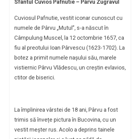
Sfântul Cuvios Pafnutie – Pârvu Zugravul
Cuviosul Pafnutie, vestit iconar cunoscut cu
numele de Pârvu „Mutul”, s-a născut în
Câmpulung Muscel, la 12 octombrie 1657, ca
fiu al preotului Ioan Pârvescu (1623-1702). La
botez a primit numele nașului său, marele
vistiernic Pârvu Vlădescu, un creștin evlavios,
ctitor de biserici.
La împlinirea vârstei de 18 ani, Pârvu a fost
trimis să învețe pictura în Bucovina, cu un
vestit meșter rus. Acolo a deprins tainele