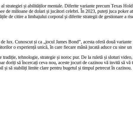
l al strategiei și abilităților mentale. Diferite variante precum Texas 
e de milioane de dolari și jucători celebri. În 2023, puteți juca poker atâ
țile de citire a limbajului corporal și diferite strategii de gestionare a ris
or de lux. Cunoscut și ca „jocul James Bond”, acesta oferă două variant
torilor o experiență unică, în care fiecare mână jucată aduce cu sine un s
radiție, tehnologie, strategie și noroc pur. De la ruletă și sloturi video
r doriți să încercați ceva nou, aceste jocuri de cazinou vă invită să vă t
l și să stabiliți limite clare pentru bugetul și timpul petrecut în cazinou.