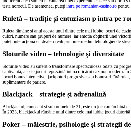
Indiferent dacă sunteți în căutarea unei experiențe clasice sau doriți să
testa norocul. De asemenea, puteți
intra pe romanian-casino.ro
pentru 
Ruletă – tradiție și entuziasm p intra pe 
Ruleta rămâne și anul acesta unul dintre cele mai iubite jocuri de cazin
culori, numere sau grupuri de numere, iar emoția obținerii unei victorii 
puteți interacționa cu dealeri reali prin intermediul tehnologiei de stre
Sloturile video – tehnologie și diversitate
Sloturile video au suferit o transformare spectaculoasă odată cu progres
captivantă, aceste jocuri reprezintă inima oricărui cazinou modern. În 20
jocuri bonus interactive, jackpoturi progresive sau bonusuri fără rulaj, 
suplimentare de pariere.
Blackjack – strategie și adrenalină
Blackjackul, cunoscut și sub numele de 21, este un joc care îmbină ele
În 2023, blackjackul rămâne unul dintre cele mai iubite jocuri datorită ri
Poker – măiestrie, psihologie și strategii de