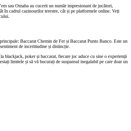
Hold’em sau Omaha au cucerit un număr impresionant de jucători,
t în cadrul cazinourilor terestre, cât și pe platformele online. Veți
cului.
e principale: Baccarat Chemin de Fer și Baccarat Punto Banco. Este un
entiment de incertitudine și distincție.
, la blackjack, poker și baccarat, fiecare joc aduce cu sine o experiență
estați limitele și să vă bucurați de suspansul inegalabil pe care doar un