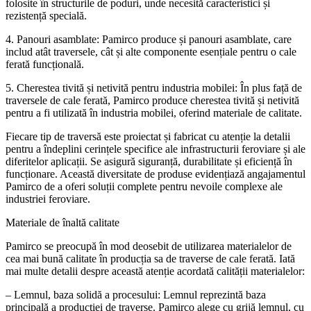
folosite în structurile de poduri, unde necesită caracteristici și
rezistență specială.
4. Panouri asamblate: Pamirco produce și panouri asamblate, care
includ atât traversele, cât și alte componente esențiale pentru o cale
ferată funcțională.
5. Cherestea tivită și netivită pentru industria mobilei: În plus față de
traversele de cale ferată, Pamirco produce cherestea tivită și netivită
pentru a fi utilizată în industria mobilei, oferind materiale de calitate.
Fiecare tip de traversă este proiectat și fabricat cu atenție la detalii
pentru a îndeplini cerințele specifice ale infrastructurii feroviare și ale
diferitelor aplicații. Se asigură siguranță, durabilitate și eficiență în
funcționare. Această diversitate de produse evidențiază angajamentul
Pamirco de a oferi soluții complete pentru nevoile complexe ale
industriei feroviare.
Materiale de înaltă calitate
Pamirco se preocupă în mod deosebit de utilizarea materialelor de
cea mai bună calitate în producția sa de traverse de cale ferată. Iată
mai multe detalii despre această atenție acordată calității materialelor:
– Lemnul, baza solidă a procesului: Lemnul reprezintă baza
principală a producției de traverse. Pamirco alege cu grijă lemnul, cu