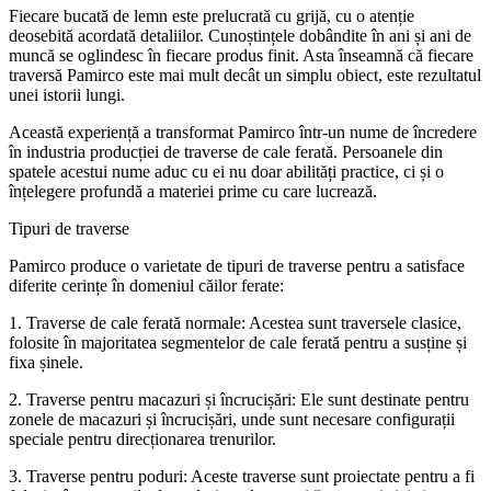
Fiecare bucată de lemn este prelucrată cu grijă, cu o atenție
deosebită acordată detaliilor. Cunoștințele dobândite în ani și ani de
muncă se oglindesc în fiecare produs finit. Asta înseamnă că fiecare
traversă Pamirco este mai mult decât un simplu obiect, este rezultatul
unei istorii lungi.
Această experiență a transformat Pamirco într-un nume de încredere
în industria producției de traverse de cale ferată. Persoanele din
spatele acestui nume aduc cu ei nu doar abilități practice, ci și o
înțelegere profundă a materiei prime cu care lucrează.
Tipuri de traverse
Pamirco produce o varietate de tipuri de traverse pentru a satisface
diferite cerințe în domeniul căilor ferate:
1. Traverse de cale ferată normale: Acestea sunt traversele clasice,
folosite în majoritatea segmentelor de cale ferată pentru a susține și
fixa șinele.
2. Traverse pentru macazuri și încrucișări: Ele sunt destinate pentru
zonele de macazuri și încrucișări, unde sunt necesare configurații
speciale pentru direcționarea trenurilor.
3. Traverse pentru poduri: Aceste traverse sunt proiectate pentru a fi