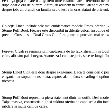
Pe langa grija cu care-ti alegi item-urile vestimentare – referindu-ne ai
dupa doar o ora de purtare. Astfel, iti aducem in centrul atentiei cea 
despre job, un brunch cu familia sau o iesire in oras alaturi de prieten
Colecția Lined include cele mai emblematice modele Crocs, oferindu-ti 
Stomp Puff Boot. Fiecare este disponibil in diferite culori, insotit de 
precum Croslite sau Dual Crocs Comfort, pentru o potrivire mai relaxa
Furever Crush se remarca prin captuseala de tip faux shearling si tocul u
calm, albastru pal si negru. Asorteaza-l cu niste jorts, soseste lungi al
Stomp Lined Clog este doar despre exagerare. Daca te consideri o perso
eleganta dar supradimensionata, captuseala de faux shearling si optiunil
tricotata.
Stomp Puff Boot reprezinta piesa statement dintr-un outfit. Desi modelul
Talpa masiva, constructia high si caldura oferita de captuseala din inter
rabdare si multe cani de cafea.