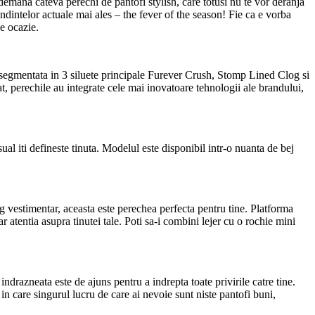
indemana cateva perechi de pantofi stylish, care totusi nu te vor deranja
ndintelor actuale mai ales – the fever of the season! Fie ca e vorba
ce ocazie.
e segmentata in 3 siluete principale Furever Crush, Stomp Lined Clog si
at, perechile au integrate cele mai inovatoare tehnologii ale brandului,
ual iti defineste tinuta. Modelul este disponibil intr-o nuanta de bej
 vestimentar, aceasta este perechea perfecta pentru tine. Platforma
 atentia asupra tinutei tale. Poti sa-i combini lejer cu o rochie mini
ndrazneata este de ajuns pentru a indrepta toate privirile catre tine.
 in care singurul lucru de care ai nevoie sunt niste pantofi buni,