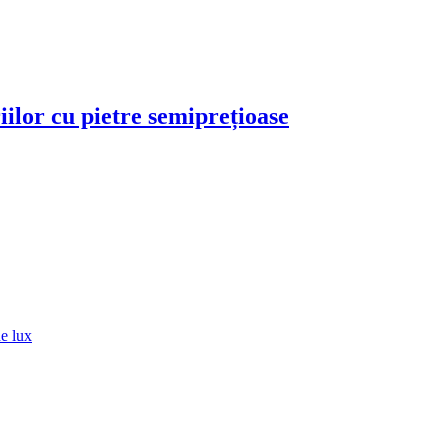
iilor cu pietre semiprețioase
de lux