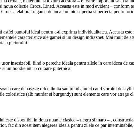
ci la croiala, materialul si textura acestora – e foarte important sa ai la 
mai noua colectie Crocs, Lined. Aceasta este in mod evident – conform te
i, Crocs a elaborat o gama de incaltaminte superba si perfecta pentru ori
astfel pantoful ideal pentru a-ti exprima individualitatea. Aceasta est
elementele caracteristice ale gamei si un design indraznet. Mai mult de at
ta a piciorului.
sor insesizabil, fiind o pereche ideala pentru zilele in care ideea de cas
be si un hoodie intr-o culoare puternica.
ana care depaseste orice limita sau trend atunci cand vorbim de styling
e coloristice (alb murdar si burgundy) sunt elemente care vor atrage clar
 este disponibil in doua nuante clasice – negru si maro – , constructia i
ior, fac din acest item alegerea ideala pentru zilele ce par interminabile,