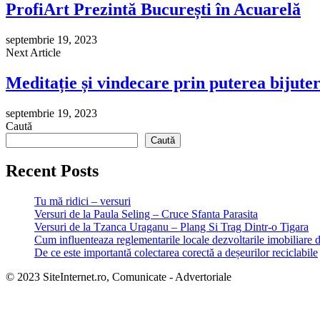
ProfiArt Prezintă București în Acuarelă
septembrie 19, 2023
Next Article
Meditație și vindecare prin puterea bijuter
septembrie 19, 2023
Caută
Caută
Recent Posts
Tu mă ridici – versuri
Versuri de la Paula Seling – Cruce Sfanta Parasita
Versuri de la Tzanca Uraganu – Plang Si Trag Dintr-o Tigara
Cum influenteaza reglementarile locale dezvoltarile imobiliare 
De ce este importantă colectarea corectă a deșeurilor reciclabile
© 2023 SiteInternet.ro, Comunicate - Advertoriale