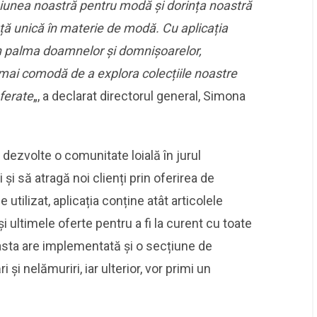
iunea noastră pentru modă și dorința noastră
ță unică în materie de modă. Cu aplicația
n palma doamnelor
și domnișoarelor
,
 mai comodă de a explora colecțiile noastre
eferate
„, a declarat directorul general, Simona
dezvolte o comunitate loială în jurul
i și să atragă noi clienți prin oferirea de
 utilizat, aplicația conține atât articolele
 ultimele oferte pentru a fi la curent cu toate
asta are implementată și o secțiune de
 și nelămuriri, iar ulterior, vor primi un