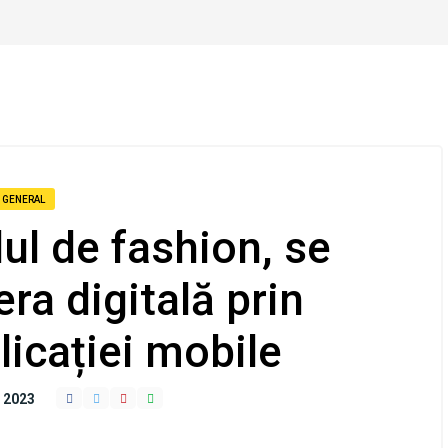
GENERAL
l de fashion, se
era digitală prin
licației mobile
 2023