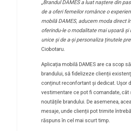
„
Brandul DAMES a luat naștere din pas
de a oferi femeilor românce o experien
mobilă DAMES, aducem moda direct î
oferindu-le o modalitate mai ușoară și
unice și de a-și personaliza ținutele pr
Ciobotaru.
Aplicația mobilă DAMES are ca scop să 
brandului, să fidelizeze clienții existenț
conținut reconfortant și dedicat. Ușor de
vestimentare ce pot fi comandate, cât și
noutățile brandului. De asemenea, ace
mesaje, unde clienții pot trimite întrebări
răspuns în cel mai scurt timp.