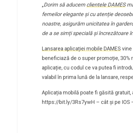
„
Dorim să aducem
clientele DAMES
ma
femeilor elegante și cu atenție deosebi
noastre, asigurăm unicitatea în gardero
de a se simți specială și încrezătoare î
Lansarea aplicației mobile DAMES
vine 
beneficiază de o super promoție, 30% 
aplicație, cu codul ce va putea fi introdu
valabil în prima lună de la lansare, res
Aplicația mobilă poate fi găsită gratuit, 
https://bit.ly/3Rs7ywH – cât și pe IOS 