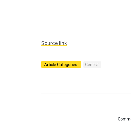
Source link
Article Categories:
General
Commen