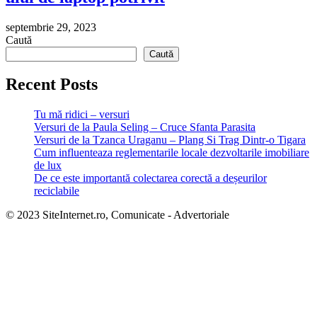
septembrie 29, 2023
Caută
Caută
Recent Posts
Tu mă ridici – versuri
Versuri de la Paula Seling – Cruce Sfanta Parasita
Versuri de la Tzanca Uraganu – Plang Si Trag Dintr-o Tigara
Cum influenteaza reglementarile locale dezvoltarile imobiliare
de lux
De ce este importantă colectarea corectă a deșeurilor
reciclabile
© 2023 SiteInternet.ro, Comunicate - Advertoriale