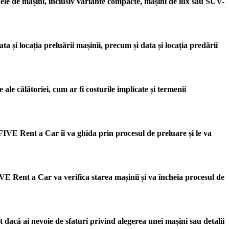
dele de mașini, inclusiv variante compacte, mașini de lux sau SUV-
data și locația preluării mașinii, precum și data și locația predării
le călătoriei, cum ar fi costurile implicate și termenii
l FIVE Rent a Car îi va ghida prin procesul de preluare și le va
FIVE Rent a Car va verifica starea mașinii și va încheia procesul de
t dacă ai nevoie de sfaturi privind alegerea unei mașini sau detalii