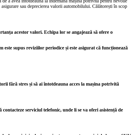
tă de a avea întotdeauna la îndemână mașina potrivită pentru nevoile
e, asigurare sau deprecierea valorii automobilului. Călătorești în scop
rtanța acestor valori. Echipa lor se angajează să ofere o
m este supus reviziilor periodice și este asigurat că funcționează
rii fără stres și să ai întotdeauna acces la mașina potrivită
ontacteze serviciul telefonic, unde li se va oferi asistență de