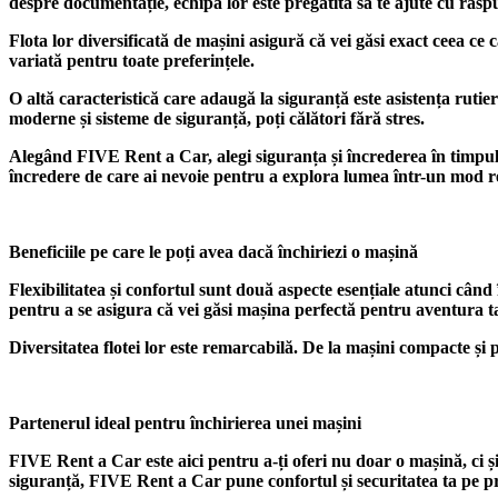
despre documentație, echipa lor este pregătită să te ajute cu răspu
Flota lor diversificată de mașini asigură că vei găsi exact ceea 
variată pentru toate preferințele.
O altă caracteristică care adaugă la siguranță este asistența rutier
moderne și sisteme de siguranță, poți călători fără stres.
Alegând FIVE Rent a Car, alegi siguranța și încrederea în timpul că
încredere de care ai nevoie pentru a explora lumea într-un mod rel
Beneficiile pe care le poți avea dacă închiriezi o mașină
Flexibilitatea și confortul sunt două aspecte esențiale atunci când 
pentru a se asigura că vei găsi mașina perfectă pentru aventura t
Diversitatea flotei lor este remarcabilă. De la mașini compacte și 
Partenerul ideal pentru închirierea unei mașini
FIVE Rent a Car este aici pentru a-ți oferi nu doar o mașină, ci și
siguranță, FIVE Rent a Car pune confortul și securitatea ta pe pr