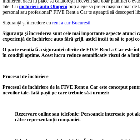
Indiferent dacă îți place să călătorești frecvent sau doar planifici o
tale. Cu
inchirieri auto Otopeni
poți alege să preiei mașina chiar de l
personal sau profesional? FIVE Rent a Car te așteaptă să descoperi libe
Siguranță și încredere cu
rent a car Bucuresti
Siguranța și încrederea sunt cele mai importante aspecte atunci c
experiență de închiriere auto fără griji, astfel încât tu să te poți 
O parte esențială a siguranței oferite de FIVE Rent a Car este într
în condiții optime. Acest lucru reduce semnificativ riscul de a î
Procesul de închiriere
Procesul de închiriere de la FIVE Rent a Car este conceput pentru a
nevoilor tale. Iată pașii pe care trebuie să-i urmezi:
Rezervare online sau telefonic: Persoanele interesate pot ale
către reprezentanții companiei.