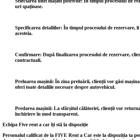
Selectarea unei mașini potrivite: În timpul procesului de r
uri spațioase.
Specificarea detaliilor: În timpul procesului de rezervare, li s
acesteia.
Confirmare: După finalizarea procesului de rezervare, clienți
contractuali.
Preluarea mașinii: În ziua preluării, clienții vor găsi mașin
oferi toate detaliile necesare despre autovehicul.
Predarea mașinii: La sfârșitul călătoriei, clienții vor retur
închiriere în mod transparent.
Echipa Five rent a car îți stă la dispoziție
Personalul calificat de la FIVE Rent a Car este la dispoziția ta pe