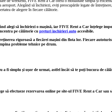
 evadare de weekend, FIVE Rent a Car oferă o modalitate simplă și eficien
a aeroport. Alegând să închiriezi, eviți preocupările legate de întreținer
rtatea de alegere în fiecare călătorie.
ând alegi să închiriezi o mașină, iar FIVE Rent a Car înțelege impo
concentra pe călătorie cu
preturi inchirieri auto
accesibile.
eținerea riguroasă a fiecărei mașini din flota lor. Fiecare autoturis
ntâmpina probleme tehnice pe drum.
 fi simplu și ușor de urmat, astfel încât să te poți bucura de călăto
ge să efectueze rezervarea online pe site-ul FIVE Rent a Car sau să c