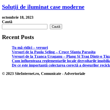
Soluții de iluminat case moderne
octombrie 18, 2023
Caută
Caută
Recent Posts
Tu mă ridici – versuri
Versuri de la Paula Seling – Cruce Sfanta Parasita
Versuri de la Tzanca Uraganu – Plang Si Trag Dintr-o Tig
Cum influenteaza reglementarile locale dezvoltarile imobili
De ce este importantă colectarea corectă a deșeurilor recicl
© 2023 SiteInternet.ro, Comunicate - Advertoriale