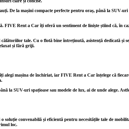
nsuri clare și concise.
ce cauți. De la mașini compacte perfecte pentru oraș, până la SUV-
ă. FIVE Rent a Car îți oferă un sentiment de liniște știind că, în caz
lătoriilor tale. Cu o flotă bine întreținută, asistență dedicată și 
axat și fără griji.
îți alegi mașina de închiriat, iar FIVE Rent a Car înțelege că fiecare 
a.
până la SUV-uri spațioase sau modele de lux, ai de unde alege. Astfel
 o soluție convenabilă și eficientă pentru necesitățile tale de mobil
imul loc.