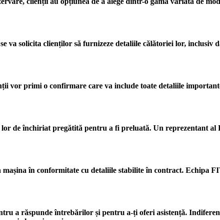
ezervare, clienții au opțiunea de a alege dintr-o gamă variată de mo
e va solicita clienților să furnizeze detaliile călătoriei lor, inclusiv 
i vor primi o confirmare care va include toate detaliile importante a
a lor de închiriat pregătită pentru a fi preluată. Un reprezentant a
na mașina în conformitate cu detaliile stabilite în contract. Echipa 
ntru a răspunde întrebărilor și pentru a-ți oferi asistență. Indiferen