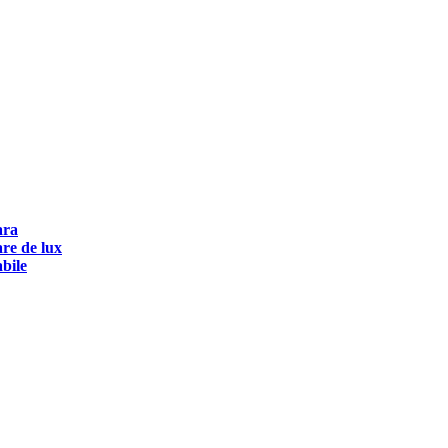
ara
are de lux
abile