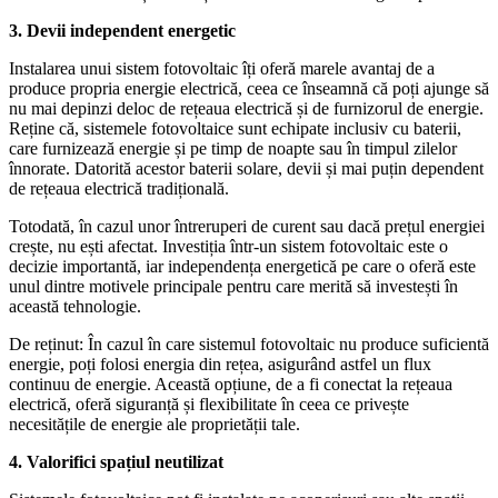
3. Devii independent energetic
Instalarea unui sistem fotovoltaic îți oferă marele avantaj de a
produce propria energie electrică, ceea ce înseamnă că poți ajunge să
nu mai depinzi deloc de rețeaua electrică și de furnizorul de energie.
Reține că, sistemele fotovoltaice sunt echipate inclusiv cu baterii,
care furnizează energie și pe timp de noapte sau în timpul zilelor
înnorate. Datorită acestor baterii solare, devii și mai puțin dependent
de rețeaua electrică tradițională.
Totodată, în cazul unor întreruperi de curent sau dacă prețul energiei
crește, nu ești afectat. Investiția într-un sistem fotovoltaic este o
decizie importantă, iar independența energetică pe care o oferă este
unul dintre motivele principale pentru care merită să investești în
această tehnologie.
De reținut: În cazul în care sistemul fotovoltaic nu produce suficientă
energie, poți folosi energia din rețea, asigurând astfel un flux
continuu de energie. Această opțiune, de a fi conectat la rețeaua
electrică, oferă siguranță și flexibilitate în ceea ce privește
necesitățile de energie ale proprietății tale.
4. Valorifici spațiul neutilizat