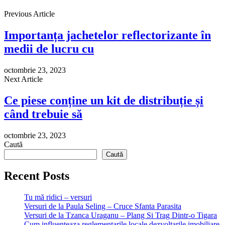
Previous Article
Importanța jachetelor reflectorizante în
medii de lucru cu
octombrie 23, 2023
Next Article
Ce piese conține un kit de distribuție și
când trebuie să
octombrie 23, 2023
Caută
Caută
Recent Posts
Tu mă ridici – versuri
Versuri de la Paula Seling – Cruce Sfanta Parasita
Versuri de la Tzanca Uraganu – Plang Si Trag Dintr-o Tigara
Cum influenteaza reglementarile locale dezvoltarile imobiliare