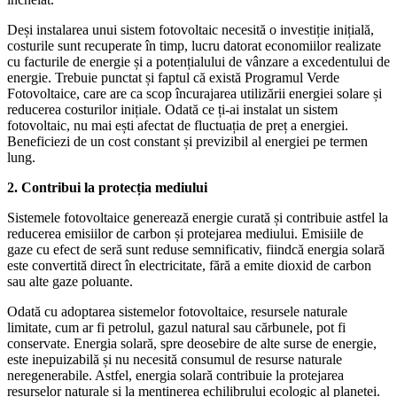
Deși instalarea unui sistem fotovoltaic necesită o investiție inițială,
costurile sunt recuperate în timp, lucru datorat economiilor realizate
cu facturile de energie și a potențialului de vânzare a excedentului de
energie. Trebuie punctat și faptul că există Programul Verde
Fotovoltaice, care are ca scop încurajarea utilizării energiei solare și
reducerea costurilor inițiale. Odată ce ți-ai instalat un sistem
fotovoltaic, nu mai ești afectat de fluctuația de preț a energiei.
Beneficiezi de un cost constant și previzibil al energiei pe termen
lung.
2. Contribui la protecția mediului
Sistemele fotovoltaice generează energie curată și contribuie astfel la
reducerea emisiilor de carbon și protejarea mediului. Emisiile de
gaze cu efect de seră sunt reduse semnificativ, fiindcă energia solară
este convertită direct în electricitate, fără a emite dioxid de carbon
sau alte gaze poluante.
Odată cu adoptarea sistemelor fotovoltaice, resursele naturale
limitate, cum ar fi petrolul, gazul natural sau cărbunele, pot fi
conservate. Energia solară, spre deosebire de alte surse de energie,
este inepuizabilă și nu necesită consumul de resurse naturale
neregenerabile. Astfel, energia solară contribuie la protejarea
resurselor naturale și la menținerea echilibrului ecologic al planetei.