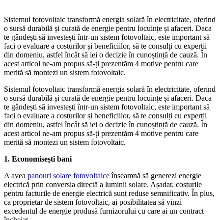
Sistemul fotovoltaic transformă energia solară în electricitate, oferind
o sursă durabilă și curată de energie pentru locuințe și afaceri. Daca
te gândești să investești într-un sistem fotovoltaic, este important să
faci o evaluare a costurilor și beneficiilor, să te consulți cu experții
din domeniu, astfel încât să iei o decizie în cunoștință de cauză. În
acest articol ne-am propus să-ți prezentăm 4 motive pentru care
merită să montezi un sistem fotovoltaic.
Sistemul fotovoltaic transformă energia solară în electricitate, oferind
o sursă durabilă și curată de energie pentru locuințe și afaceri. Daca
te gândești să investești într-un sistem fotovoltaic, este important să
faci o evaluare a costurilor și beneficiilor, să te consulți cu experții
din domeniu, astfel încât să iei o decizie în cunoștință de cauză. În
acest articol ne-am propus să-ți prezentăm 4 motive pentru care
merită să montezi un sistem fotovoltaic.
1. Economisești bani
A avea
panouri solare fotovoltaice
înseamnă să generezi energie
electrică prin conversia directă a luminii solare. Așadar, costurile
pentru facturile de energie electrică sunt reduse semnificativ. În plus,
ca proprietar de sistem fotovoltaic, ai posibilitatea să vinzi
excedentul de energie produsă furnizorului cu care ai un contract
încheiat.