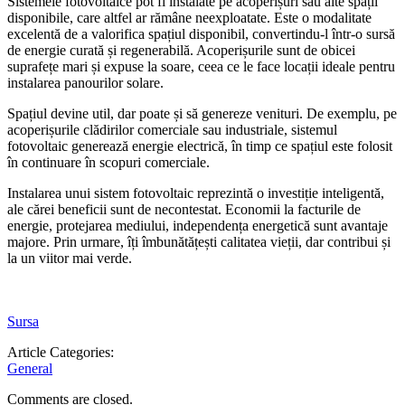
Sistemele fotovoltaice pot fi instalate pe acoperișuri sau alte spații
disponibile, care altfel ar rămâne neexploatate. Este o modalitate
excelentă de a valorifica spațiul disponibil, convertindu-l într-o sursă
de energie curată și regenerabilă. Acoperișurile sunt de obicei
suprafețe mari și expuse la soare, ceea ce le face locații ideale pentru
instalarea panourilor solare.
Spațiul devine util, dar poate și să genereze venituri. De exemplu, pe
acoperișurile clădirilor comerciale sau industriale, sistemul
fotovoltaic generează energie electrică, în timp ce spațiul este folosit
în continuare în scopuri comerciale.
Instalarea unui sistem fotovoltaic reprezintă o investiție inteligentă,
ale cărei beneficii sunt de necontestat. Economii la facturile de
energie, protejarea mediului, independența energetică sunt avantaje
majore. Prin urmare, îți îmbunătățești calitatea vieții, dar contribui și
la un viitor mai verde.
Sursa
Article Categories:
General
Comments are closed.