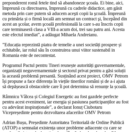
preponderent romă fetele tind să abandoneze şcoala. Ei bine, aici,
împreună cu directoarea, împreună cu cadrele didactice, am găsit
metoda prin care putem să aducem aceşti copii la şcoală. Împreună
cu primăria și o firmă locală am semnat un contract şi, începând din
acest an şcolar, avem şcoală profesională la care s-au înscris copii
care terminaseră clasa a VIII-a acum doi, trei sau patru ani. Acesta
este efectul imediat”, a adăugat Mihaela Andreianu.
”Educația reprezintă piatra de temelie a unei societăți prospere și
echitabile, iar rolul său în construirea unui viitor sustenabil in
Romania este de necontestat.
Programul Pactul pentru Tineri reunește autorități guvernamentale,
organizații neguvernamentale și sectorul privat pentru a găsi soluții
la această problemă presantă. Susținând acest proiect, OMV Petrom
își propune a face diferența în viețile tinerilor români și de a-i ajuta
să depășească obstacolele care îi pot determina să renunțe la școală.
Râmnicu Vâlcea și Colegiul Energetic au fost gazdele perfecte
pentru acest eveniment, iar energia și pasiunea participanților au fost
cu adevărat inspiraționale”, a declarat Ionuț Ciubotaru
Vicepreședinte pentru dezvoltarea afacerilor OMV Petrom
Adrian Bușu, Președinte Autoritatea Teritorială de Ordine Publică
(ATOP) a semnalat existența unor probleme adiacente cu care se