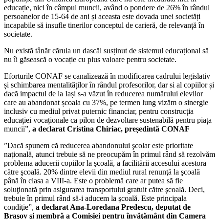
educație, nici în câmpul muncii, având o pondere de 26% în rândul
persoanelor de 15-64 de ani și aceasta este dovada unei societăți
incapabile să insufle tinerilor conceptul de carieră, de relevanță în
societate.
Nu există tânăr căruia un dascăl susținut de sistemul educațional să
nu îi găsească o vocație cu plus valoare pentru societate.
Eforturile CONAF se canalizează în modificarea cadrului legislativ
și schimbarea mentalităților în rândul profesorilor, dar si al copiilor și
dacă impactul de la Iași s-a văzut în reducerea numărului elevilor
care au abandonat școala cu 37%, pe termen lung vizăm o sinergie
inclusiv cu mediul privat puternic financiar, pentru construcția
educației vocaționale ca pilon de dezvoltare sustenabilă pentru piața
muncii”,
a declarat Cristina Chiriac, președintă CONAF
”Dacă spunem că reducerea abandonului şcolar este prioritate
naţională, atunci trebuie să ne preocupăm în primul rând să rezolvăm
problema aducerii copiilor la şcoală, a facilitării accesului acestora
către şcoală. 20% dintre elevii din mediul rural renunţă la şcoală
până în clasa a VIII-a. Este o problemă care ar putea să fie
soluţionată prin asigurarea transportului gratuit către şcoală. Deci,
trebuie în primul rând să-i aducem la şcoală. Este principala
condiţie”,
a declarat Ana-Loredana Predescu, deputat de
Braşov şi membră a Comisiei pentru învăţământ din Camera