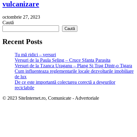
vulcanizare
octombrie 27, 2023
Caută
Caută
Recent Posts
Tu mă ridici – versuri
Versuri de la Paula Seling – Cruce Sfanta Parasita
Versuri de la Tzanca Uraganu – Plang Si Trag Dintr-o Tigara
Cum influenteaza reglementarile locale dezvoltarile imobiliare
de lux
De ce este importantă colectarea corectă a deșeurilor
reciclabile
© 2023 SiteInternet.ro, Comunicate - Advertoriale