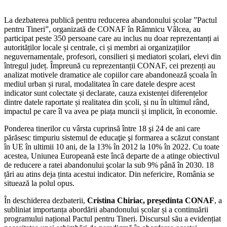
La dezbaterea publică pentru reducerea abandonului școlar ”Pactul
pentru Tineri”, organizată de CONAF în Râmnicu Vâlcea, au
participat peste 350 persoane care au inclus nu doar reprezentanți ai
autorităților locale și centrale, ci și membri ai organizațiilor
neguvernamentale, profesori, consilieri și mediatori școlari, elevi din
întregul județ. Împreună cu reprezentanții CONAF, cei prezenți au
analizat motivele dramatice ale copiilor care abandonează școala în
mediul urban și rural, modalitatea în care datele despre acest
indicator sunt colectate și declarate, cauza existenței diferențelor
dintre datele raportate și realitatea din școli, și nu în ultimul rând,
impactul pe care îl va avea pe piața muncii și implicit, în economie.
Ponderea tinerilor cu vârsta cuprinsă între 18 şi 24 de ani care
părăsesc timpuriu sistemul de educaţie şi formarea a scăzut constant
în UE în ultimii 10 ani, de la 13% în 2012 la 10% în 2022. Cu toate
acestea, Uniunea Europeană este încă departe de a atinge obiectivul
de reducere a ratei abandonului şcolar la sub 9% până în 2030. 18
țări au atins deja ținta acestui indicator. Din nefericire, România se
situează la polul opus.
În deschiderea dezbaterii,
Cristina Chiriac, președinta CONAF
, a
subliniat importanța abordării abandonului școlar și a continuării
programului național Pactul pentru Tineri. Discursul său a evidențiat