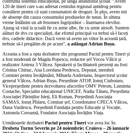
confruntă sistemul educațional, pe lângă abandonul școlar. ”Avem
120 de tineri care s-au adresat centrului regional antidrog pentru
consiliere pentru că sunt consumatori de droguri. În plus, avem mii
de absențe din cauza consumului produselor de tutun. În ultima
vreme întâlnim un alt fenomen îngrijorător – înarmarea elevilor.
Ajung să vină la școală fie cu arme albe, fie cu arme airsoft. Suntem
alături de dvs cu specialiști, dar efortul principal va trebui să-l faceți
dvs, cadrele didactice. Dacă vrem să avem un viitor în această țară,
trebuie să-l pregătim de pe acum”,
a adăugat Adrian Bușu.
Aceasta a fost a opta dezbatere din programul Pactul pentru Tineri și
a fost moderată de Magda Popescu, redactor șef Vocea Vâlcii și
realizator Antena 3 Vâlcea. Speakerii și facilitatorii prezenți au fost:
Cristina Chiriac, Ana Loredana Predescu, Deputat, membră
Comisiei pentru învăţământ, Mihaela Andreianu, Inspectorul școlar
general Vâlcea, Adrian Bușu, Președinte ATOP, Ionuţ Ciubotaru,
Vicepreşedinte pentru dezvoltarea afacerilor OMV Petrom, Luminita
Costache, Specialist educațional UNICEF, Nadia Tătaru, Președinta
Asociației Părinților Isteți, Eli Roman, Președintă Asociația
SAMAS, Ionuț Pîslaru, Comisar șef, Coordonator CPECA Vâlcea,
Dana Vasilescu, Președintă Fundația pentru Educație și Vocație,
Antonela Coroamă, Fondator Asociația Învățăm Viața.
Următoarele dezbateri
Pactul pentru Tineri
vor avea loc în:
Drobeta Turnu Severin pe 24 noiembrie; Craiova – 26 ianuarie