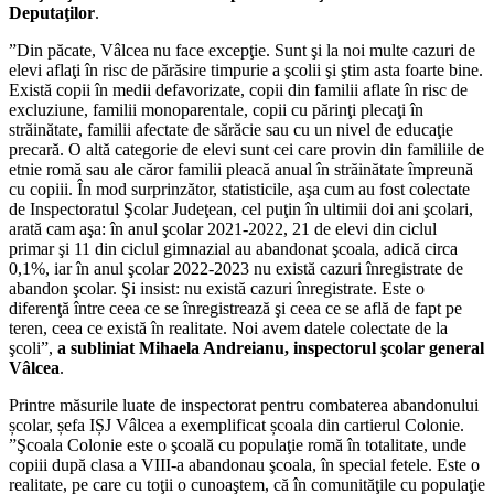
Deputaţilor
.
”Din păcate, Vâlcea nu face excepţie. Sunt şi la noi multe cazuri de
elevi aflaţi în risc de părăsire timpurie a şcolii şi ştim asta foarte bine.
Există copii în medii defavorizate, copii din familii aflate în risc de
excluziune, familii monoparentale, copii cu părinţi plecaţi în
străinătate, familii afectate de sărăcie sau cu un nivel de educaţie
precară. O altă categorie de elevi sunt cei care provin din familiile de
etnie romă sau ale căror familii pleacă anual în străinătate împreună
cu copiii. În mod surprinzător, statisticile, aşa cum au fost colectate
de Inspectoratul Şcolar Judeţean, cel puţin în ultimii doi ani şcolari,
arată cam aşa: în anul şcolar 2021-2022, 21 de elevi din ciclul
primar şi 11 din ciclul gimnazial au abandonat şcoala, adică circa
0,1%, iar în anul şcolar 2022-2023 nu există cazuri înregistrate de
abandon şcolar. Şi insist: nu există cazuri înregistrate. Este o
diferenţă între ceea ce se înregistrează şi ceea ce se află de fapt pe
teren, ceea ce există în realitate. Noi avem datele colectate de la
şcoli”,
a subliniat Mihaela Andreianu, inspectorul şcolar general
Vâlcea
.
Printre măsurile luate de inspectorat pentru combaterea abandonului
școlar, șefa IȘJ Vâlcea a exemplificat școala din cartierul Colonie.
”Şcoala Colonie este o şcoală cu populaţie romă în totalitate, unde
copiii după clasa a VIII-a abandonau şcoala, în special fetele. Este o
realitate, pe care cu toţii o cunoaştem, că în comunităţile cu populaţie