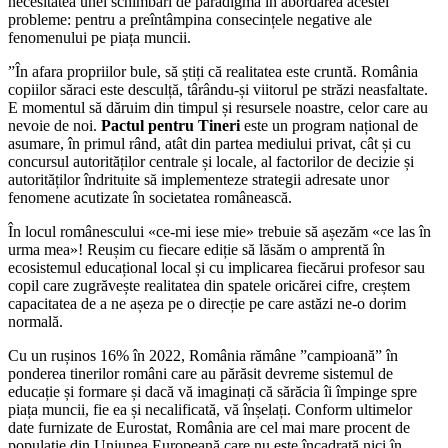
necesitatea unei schimbări de paradigmă în abordarea acestei
probleme: pentru a preîntâmpina consecințele negative ale
fenomenului pe piața muncii.
”În afara propriilor bule, să știți că realitatea este cruntă. România
copiilor săraci este desculță, târându-și viitorul pe străzi neasfaltate.
E momentul să dăruim din timpul și resursele noastre, celor care au
nevoie de noi.
Pactul pentru Tineri
este un program național de
asumare, în primul rând, atât din partea mediului privat, cât și cu
concursul autorităților centrale și locale, al factorilor de decizie și
autorităților îndrituite să implementeze strategii adresate unor
fenomene acutizate în societatea românească.
În locul românescului «ce-mi iese mie» trebuie să așezăm «ce las în
urma mea»! Reușim cu fiecare ediție să lăsăm o amprentă în
ecosistemul educațional local și cu implicarea fiecărui profesor sau
copil care zugrăvește realitatea din spatele oricărei cifre, creștem
capacitatea de a ne așeza pe o direcție pe care astăzi ne-o dorim
normală.
Cu un rușinos 16% în 2022, România rămâne ”campioană” în
ponderea tinerilor români care au părăsit devreme sistemul de
educație și formare și dacă vă imaginați că sărăcia îi împinge spre
piața muncii, fie ea și necalificată, vă înșelați. Conform ultimelor
date furnizate de Eurostat, România are cel mai mare procent de
populație din Uniunea Europeană care nu este încadrată nici în