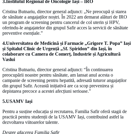
3.Institutul Regional de Oncologie Iași – IRO
Cristina Butnariu, director general adjunct: „Ne preocupă și starea
de sănătate a angajaților noștri. În 2022 am demarat alături de IRO
un program de screening pentru cancerul de col uterin și HPV,
oferindu-le angajatelor din grupul Safir acces la servicii de sănătate
preventive esențiale.”
4.Universitatea de Medicină și Farmacie „Grigore T. Popa” Iași
și Spitalul Clinic de Urgență „Sf. Spiridon” din Iași, în
colaborare cu Camera de Comerț, Industrie și Agricultură
Vaslui
Cristina Butnariu, director general adjunct: “În continuarea
preocupării noastre pentru sănătate, am lansat anul acesta o
campanie de screening pentru hepatită, adresată tuturor angajaților
din grupul Safir. Această inițiativă are ca scop prevenirea și
depistarea precoce a acestei afecțiuni serioase.”
5.USAMV Iași
Pentru a susține educația și recrutarea, Familia Safir oferă stagii de
practică pentru studenții de la USAMV Iași, contribuind astfel la
dezvoltarea viitoarelor talente.
Despre afacerea Familia Safir