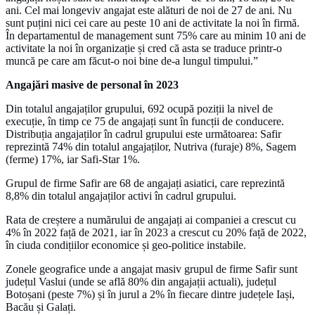
ani. Cel mai longeviv angajat este alături de noi de 27 de ani. Nu
sunt puțini nici cei care au peste 10 ani de activitate la noi în firmă.
În departamentul de management sunt 75% care au minim 10 ani de
activitate la noi în organizație și cred că asta se traduce printr-o
muncă pe care am făcut-o noi bine de-a lungul timpului.”
Angajări masive de personal în 2023
Din totalul angajaților grupului, 692 ocupă poziții la nivel de
execuție, în timp ce 75 de angajați sunt în funcții de conducere.
Distribuția angajaților în cadrul grupului este următoarea: Safir
reprezintă 74% din totalul angajaților, Nutriva (furaje) 8%, Sagem
(ferme) 17%, iar Safi-Star 1%.
Grupul de firme Safir are 68 de angajați asiatici, care reprezintă
8,8% din totalul angajaților activi în cadrul grupului.
Rata de creștere a numărului de angajați ai companiei a crescut cu
4% în 2022 față de 2021, iar în 2023 a crescut cu 20% față de 2022,
în ciuda condițiilor economice și geo-politice instabile.
Zonele geografice unde a angajat masiv grupul de firme Safir sunt
județul Vaslui (unde se află 80% din angajații actuali), județul
Botoșani (peste 7%) și în jurul a 2% în fiecare dintre județele Iași,
Bacău și Galați.