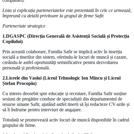
companiei).
Lista și explicația parteneriatelor este prezentată în cele ce urmează,
împreună cu detalii privitoare la grupul de firme Safir.
Parteneriate strategice
1.DGASPC (Direcția Generală de Asistență Socială și Protecția
Copilului)
Prin această colaborare, Familia Safir se implică activ în inserția
socială a tinerilor din sistem, oferindu-le locuri de muncă și cazare,
creându-le astfel oportunități semnificative pentru dezvoltarea
personală și profesională.
2.Liceele din Vaslui (Liceul Tehnologic Ion Mincu și Liceul
Ștefan Procopiu)
Cu interes deosebit spre educație și recrutare, Familia Safir susține
sesiuni de pregătire conduse de specialiștii din departamentul de
resurse umane Safir, ajutând astfel tinerii să își redacteze CV-urile și
să îi îndrume pentru interviuri de angajare.
Totodată se promovează activ locuri de muncă disponibile în cadrul
grupului de firme.