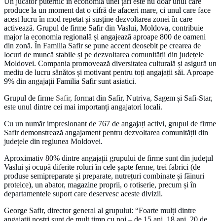
Un jucător puternic în economia unei țări este nu doar unul care
produce la un moment dat o cifră de afaceri mare, ci unul care face
acest lucru în mod repetat și susține dezvoltarea zonei în care
activează. Grupul de firme Safir din Vaslui, Moldova, contribuie
major la economia regională și angajează aproape 800 de oameni
din zonă. În Familia Safir se pune accent deosebit pe crearea de
locuri de muncă stabile și pe dezvoltarea comunității din județele
Moldovei. Compania promovează diversitatea culturală și asigură un
mediu de lucru sănătos și motivant pentru toți angajații săi. Aproape
9% din angajații Familia Safir sunt asiatici.
Grupul de firme
Safir
, format din Safir, Nutriva, Sagem și Safi-Star,
este unul dintre cei mai importanți angajatori locali.
Cu un număr impresionant de 767 de angajați activi, grupul de firme
Safir demonstrează angajament pentru dezvoltarea comunității din
județele din regiunea Moldovei.
Aproximativ 80% dintre angajații grupului de firme sunt din județul
Vaslui și ocupă diferite roluri în cele șapte ferme, trei fabrici (de
produse semipreparate și preparate, nutrețuri combinate și făinuri
proteice), un abator, magazine proprii, o rotiserie, precum și în
departamentele suport care deservesc aceste divizii.
George Safir, director general al grupului: “Foarte mulți dintre
angajații noștri sunt de mult timp cu noi – de 15 ani, 18 ani, 20 de