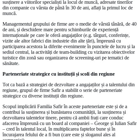
susținere a viitorilor specialiști la locul de muncă, adresate tinerilor
din companie cu vârsta de până în 30 de ani, aflați la primul loc de
muncă.
Managementul grupului de firme are o medie de vârstă tânără, de 40
de ani, și deschidere mare pentru schimburile de experiență
internaționale pe care le oferă angajaților (e.g. târguri, conferințe,
vizite ale altor fabrici din industrie din alte țări), împreună cu
participarea acestora la diferite evenimente în punctele de lucru și la
sediul central, la activități de team-building cu vizitarea obiectivelor
turistice din zonă sau organizarea de screening-uri pe tematici de
sănătate.
Parteneriate strategice cu instituții și scoli din regiune
Tot ca bază a strategiei de dezvoltare a angajaților și a talentului din
regiune, grupul de firme Safir a stabilit o serie de parteneriate
strategice cu diverse instituții din regiune.
Scopul implicării Familia Safir în aceste parteneriate este și de a
contribui la susținerea și bunăstarea comunității, la susținerea și
dezvoltarea talentelor tinere, pentru că ambii frați care conduc
afacerea împreună cu un board al companiei – George și Iulian Safir
– cred în talentul local, în multiplicarea faptelor bune și în
încurajarea felului de a fi bun (care este și sloganul ales al