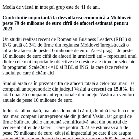
Media de vârstă în întregul grup este de 41 de ani.
Contribuție importantă la dezvoltarea economică a Moldovei:
peste 79 de milioane de euro cifră de afaceri estimată pentru
2023
Un studiu realizat recent de Romanian Business Leaders (RBL) și
ING arată că 341 de firme din regiunea Moldovei înregistrează o
cifră de afaceri de peste 10 milioane de euro. Acest prag – de peste
10 milioane de euro cifră de afaceri în următorii ani – reprezintă unul
dintre cele mai importante obiective de creștere ale firmelor selectate
în programul ScaleOut 4×10 al RBL și ING, la care face referire
studiul pe care îl cităm aici.
Studiul arată că în prezent cifra de afaceri totală a celor mai mari 10
companii antreprenoriale din județul Vaslui
a crescut cu 15,8%
. În
total doar 26 companii antreprenoriale din județul Vaslui au venituri
anuale de peste 10 milioane de euro.
Industria alimentară, mai ales domeniul cărnii, domină ierarhia celor
mai mari companii antreprenoriale din județul Vaslui, iar grupul de
firme Safir are aici o amprentă semnificativă, atât din punctul de
vedere al cifrei de afaceri – care pentru 2023 se estimează a fi de
peste 79 milioane de euro, cât și al impactului pe care îl are asupra
comunității, oferind locuri de muncă pentru aproape 800 de angajați