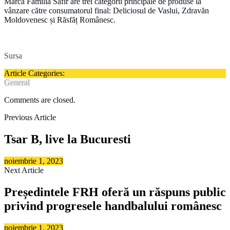
Marca Familia Safir are trei categorii principale de produse la
vânzare către consumatorul final: Deliciosul de Vaslui, Zdravăn
Moldovenesc și Răsfăț Românesc.
Sursa
Article Categories:
General
Comments are closed.
Previous Article
Tsar B, live la Bucuresti
noiembrie 1, 2023
Next Article
Președintele FRH oferă un răspuns public
privind progresele handbalului românesc
noiembrie 1, 2023