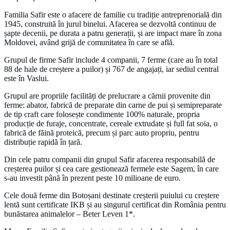
Familia Safir este o afacere de familie cu tradiție antreprenorială din
1945, construită în jurul binelui. Afacerea se dezvoltă continuu de
șapte decenii, pe durata a patru generații, și are impact mare în zona
Moldovei, având grijă de comunitatea în care se află.
Grupul de firme Safir include 4 companii, 7 ferme (care au în total
88 de hale de creștere a puilor) și 767 de angajați, iar sediul central
este în Vaslui.
Grupul are propriile facilități de prelucrare a cărnii provenite din
ferme: abator, fabrică de preparate din carne de pui și semipreparate
de tip craft care folosește condimente 100% naturale, propria
producție de furaje, concentrate, cereale extrudate și full fat soia, o
fabrică de făină proteică, precum și parc auto propriu, pentru
distribuție rapidă în țară.
Din cele patru companii din grupul Safir afacerea responsabilă de
creșterea puilor și cea care gestionează fermele este Sagem, în care
s-au investit până în prezent peste 10 milioane de euro.
Cele două ferme din Botoșani destinate creșterii puiului cu creștere
lentă sunt certificate IKB și au singurul certificat din România pentru
bunăstarea animalelor – Beter Leven 1*.