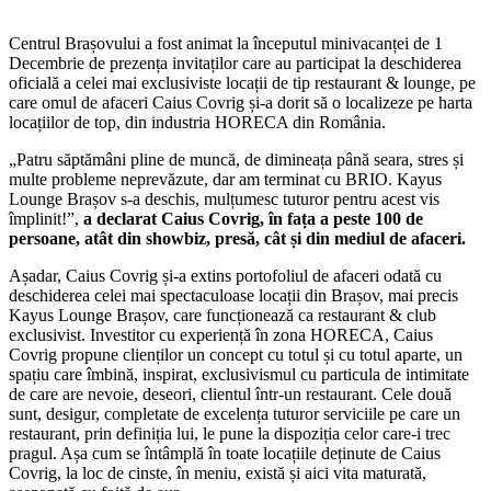
Centrul Brașovului a fost animat la începutul minivacanței de 1
Decembrie de prezența invitaților care au participat la deschiderea
oficială a celei mai exclusiviste locații de tip restaurant & lounge, pe
care omul de afaceri Caius Covrig și-a dorit să o localizeze pe harta
locațiilor de top, din industria HORECA din România.
„Patru săptămâni pline de muncă, de dimineața până seara, stres și
multe probleme neprevăzute, dar am terminat cu BRIO. Kayus
Lounge Brașov s-a deschis, mulțumesc tuturor pentru acest vis
împlinit!”,
a declarat Caius Covrig, în fața a peste 100 de
persoane, atât din showbiz, presă, cât și din mediul de afaceri.
Așadar, Caius Covrig și-a extins portofoliul de afaceri odată cu
deschiderea celei mai spectaculoase locații din Brașov, mai precis
Kayus Lounge Brașov, care funcționează ca restaurant & club
exclusivist. Investitor cu experiență în zona HORECA, Caius
Covrig propune clienților un concept cu totul și cu totul aparte, un
spațiu care îmbină, inspirat, exclusivismul cu particula de intimitate
de care are nevoie, deseori, clientul într-un restaurant. Cele două
sunt, desigur, completate de excelența tuturor serviciile pe care un
restaurant, prin definiția lui, le pune la dispoziția celor care-i trec
pragul. Așa cum se întâmplă în toate locațiile deținute de Caius
Covrig, la loc de cinste, în meniu, există și aici vita maturată,