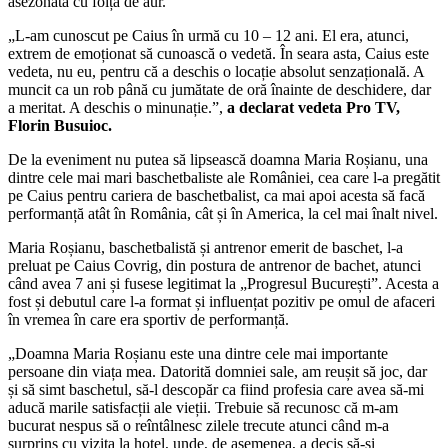
asezonată cu foiță de aur.
„L-am cunoscut pe Caius în urmă cu 10 – 12 ani. El era, atunci,
extrem de emoționat să cunoască o vedetă. În seara asta, Caius este
vedeta, nu eu, pentru că a deschis o locație absolut senzațională. A
muncit ca un rob până cu jumătate de oră înainte de deschidere, dar
a meritat. A deschis o minunație.”,
a declarat vedeta Pro TV,
Florin Busuioc.
De la eveniment nu putea să lipsească doamna Maria Roșianu, una
dintre cele mai mari baschetbaliste ale României, cea care l-a pregătit
pe Caius pentru cariera de baschetbalist, ca mai apoi acesta să facă
performanță atât în România, cât și în America, la cel mai înalt nivel.
Maria Roșianu, baschetbalistă și antrenor emerit de baschet, l-a
preluat pe Caius Covrig, din postura de antrenor de bachet, atunci
când avea 7 ani și fusese legitimat la „Progresul București”. Acesta a
fost și debutul care l-a format și influențat pozitiv pe omul de afaceri
în vremea în care era sportiv de performanță.
„Doamna Maria Roșianu este una dintre cele mai importante
persoane din viața mea. Datorită domniei sale, am reușit să joc, dar
și să simt baschetul, să-l descopăr ca fiind profesia care avea să-mi
aducă marile satisfacții ale vieții. Trebuie să recunosc că m-am
bucurat nespus să o reîntâlnesc zilele trecute atunci când m-a
surprins cu vizita la hotel, unde, de asemenea, a decis să-și