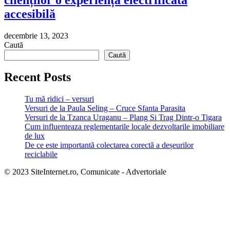
accesibilă
decembrie 13, 2023
Caută
Caută
Recent Posts
Tu mă ridici – versuri
Versuri de la Paula Seling – Cruce Sfanta Parasita
Versuri de la Tzanca Uraganu – Plang Si Trag Dintr-o Tigara
Cum influenteaza reglementarile locale dezvoltarile imobiliare
de lux
De ce este importantă colectarea corectă a deșeurilor
reciclabile
© 2023 SiteInternet.ro, Comunicate - Advertoriale