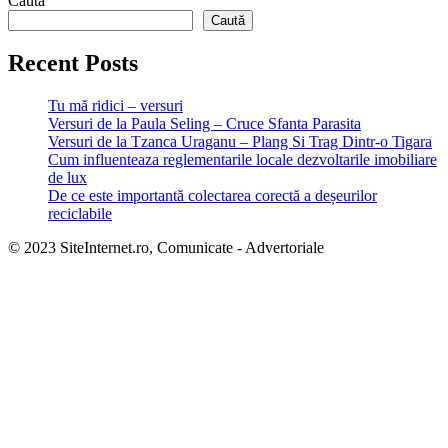
Caută
Caută
Recent Posts
Tu mă ridici – versuri
Versuri de la Paula Seling – Cruce Sfanta Parasita
Versuri de la Tzanca Uraganu – Plang Si Trag Dintr-o Tigara
Cum influenteaza reglementarile locale dezvoltarile imobiliare
de lux
De ce este importantă colectarea corectă a deșeurilor
reciclabile
© 2023 SiteInternet.ro, Comunicate - Advertoriale