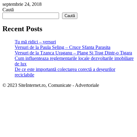
septembrie 24, 2018
Caută
Caută
Recent Posts
Tu mă ridici – versuri
Versuri de la Paula Seling – Cruce Sfanta Parasita
Versuri de la Tzanca Uraganu – Plang Si Trag Dintr-o Tigara
Cum influenteaza reglementarile locale dezvoltarile imobiliare
de lux
De ce este importantă colectarea corectă a deșeurilor
reciclabile
© 2023 SiteInternet.ro, Comunicate - Advertoriale