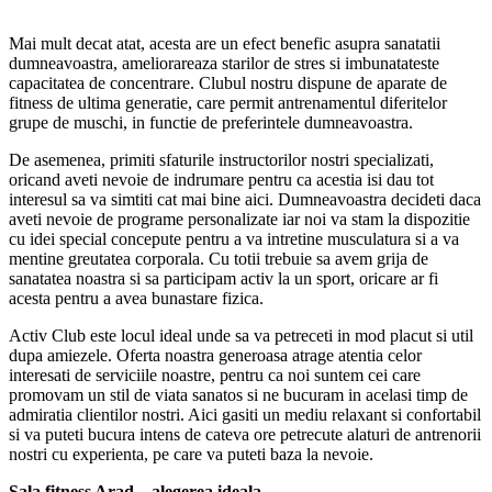
Mai mult decat atat, acesta are un efect benefic asupra sanatatii
dumneavoastra, ameliorareaza starilor de stres si imbunatateste
capacitatea de concentrare. Clubul nostru dispune de aparate de
fitness de ultima generatie, care permit antrenamentul diferitelor
grupe de muschi, in functie de preferintele dumneavoastra.
De asemenea, primiti sfaturile instructorilor nostri specializati,
oricand aveti nevoie de indrumare pentru ca acestia isi dau tot
interesul sa va simtiti cat mai bine aici. Dumneavoastra decideti daca
aveti nevoie de programe personalizate iar noi va stam la dispozitie
cu idei special concepute pentru a va intretine musculatura si a va
mentine greutatea corporala. Cu totii trebuie sa avem grija de
sanatatea noastra si sa participam activ la un sport, oricare ar fi
acesta pentru a avea bunastare fizica.
Activ Club este locul ideal unde sa va petreceti in mod placut si util
dupa amiezele. Oferta noastra generoasa atrage atentia celor
interesati de serviciile noastre, pentru ca noi suntem cei care
promovam un stil de viata sanatos si ne bucuram in acelasi timp de
admiratia clientilor nostri. Aici gasiti un mediu relaxant si confortabil
si va puteti bucura intens de cateva ore petrecute alaturi de antrenorii
nostri cu experienta, pe care va puteti baza la nevoie.
Sala fitness Arad – alegerea ideala