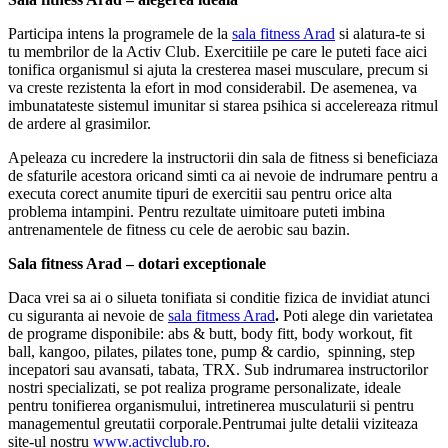
Participa intens la programele de la
sala fitness Arad
si alatura-te si
tu membrilor de la Activ Club. Exercitiile pe care le puteti face aici
tonifica organismul si ajuta la cresterea masei musculare, precum si
va creste rezistenta la efort in mod considerabil. De asemenea, va
imbunatateste sistemul imunitar si starea psihica si accelereaza ritmul
de ardere al grasimilor.
Apeleaza cu incredere la instructorii din sala de fitness si beneficiaza
de sfaturile acestora oricand simti ca ai nevoie de indrumare pentru a
executa corect anumite tipuri de exercitii sau pentru orice alta
problema intampini. Pentru rezultate uimitoare puteti imbina
antrenamentele de fitness cu cele de aerobic sau bazin.
Sala fitness Arad – dotari exceptionale
Daca vrei sa ai o silueta tonifiata si conditie fizica de invidiat atunci
cu siguranta ai nevoie de
sala fitmess Arad
.
Poti alege din varietatea
de programe disponibile: abs & butt, body fitt, body workout, fit
ball, kangoo, pilates, pilates tone, pump & cardio, spinning, step
incepatori sau avansati, tabata, TRX.
Sub indrumarea instructorilor
nostri specializati, se pot realiza programe personalizate, ideale
pentru tonifierea organismului, intretinerea musculaturii si pentru
managementul greutatii corporale.Pentrumai julte detalii viziteaza
site-ul nostru
www.activclub.ro
.