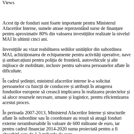
Views
Acest tip de fonduri sunt foarte importante pentru Ministerul
Afacerilor Interne, sumele atrase reprezentând surse de finanțare
pentru aproximativ 80% din valoarea investițiilor realizate la nivelul
MAI în ultimii cinci ani.
Investițiile au vizat reabilitarea sediilor unităților din subordinea
MAI, achiziționarea de echipamente pentru activități operative, nave
și ambarcațiuni pentru poliția de frontieră, autovehicule și alte
mijloace de mobilitate, inclusiv pentru salvarea persoanelor aflate în
dificultate.
În cadrul ședinței, ministrul afacerilor interne le-a solicitat
persoanelor cu funcții de conducere și atribuții în atragerea
fondurilor europene să crească implicarea în realizarea proiectelor și
să aloce resursele necesare, umane și logistice, pentru eficientizarea
acestui proces.
În perioada 2007-2013, Ministerul Afacerilor Interne și structurile
aflate în subordine sau în coordonare au reușit să atragă fonduri
externe nerambursabile în valoare de 600 milioane de euro, iar
pentru cadrul financiar 2014-2020 suma proiectată pentru a fi