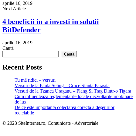
aprilie 16, 2019
Next Article
4 beneficii in a investi in solutii
BitDefender
aprilie 16, 2019
Caută
Caută
Recent Posts
Tu mă ridici – versuri
Versuri de la Paula Seling – Cruce Sfanta Parasita
Versuri de la Tzanca Uraganu – Plang Si Trag Dintr-o Tigara
Cum influenteaza reglementarile locale dezvoltarile imobiliare
de lux
De ce este importantă colectarea corectă a deșeurilor
reciclabile
© 2023 SiteInternet.ro, Comunicate - Advertoriale