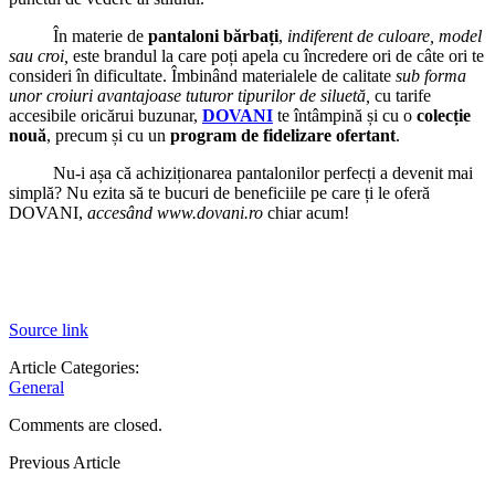
În materie de
pantaloni bărbați
,
indiferent de culoare, model
sau croi,
este brandul la care poți apela cu încredere ori de câte ori te
consideri în dificultate. Îmbinând materialele de calitate
sub forma
unor croiuri avantajoase tuturor tipurilor de siluetă,
cu tarife
accesibile oricărui buzunar,
DOVANI
te întâmpină și cu o
colecție
nouă
, precum și cu un
program de fidelizare ofertant
.
Nu-i așa că achiziționarea pantalonilor perfecți a devenit mai
simplă? Nu ezita să te bucuri de beneficiile pe care ți le oferă
DOVANI,
accesând
www.dovani.ro
chiar acum!
Source link
Article Categories:
General
Comments are closed.
Previous Article