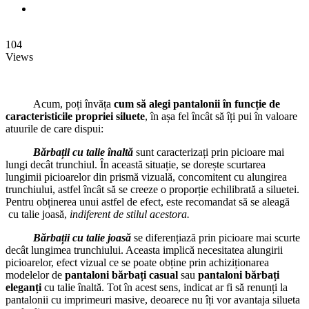
104
Views
Acum, poți învăța
cum să alegi pantalonii în funcție de
caracteristicile propriei siluete
, în așa fel încât să îți pui în valoare
atuurile de care dispui:
Bărbații cu talie înaltă
sunt caracterizați prin picioare mai
lungi decât trunchiul. În această situație, se dorește scurtarea
lungimii picioarelor din prismă vizuală, concomitent cu alungirea
trunchiului, astfel încât să se creeze o proporție echilibrată a siluetei.
Pentru obținerea unui astfel de efect, este recomandat să se aleagă
cu talie joasă,
indiferent de stilul acestora.
Bărbații cu talie joasă
se diferențiază prin picioare mai scurte
decât lungimea trunchiului. Aceasta implică necesitatea alungirii
picioarelor, efect vizual ce se poate obține prin achiziționarea
modelelor de
pantaloni bărbați casual
sau
pantaloni bărbați
eleganți
cu talie înaltă. Tot în acest sens, indicat ar fi să renunți la
pantalonii cu imprimeuri masive, deoarece nu îți vor avantaja silueta