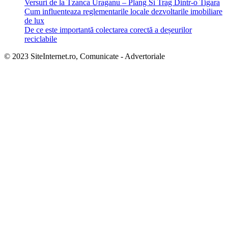
Versuri de la Tzanca Uraganu – Plang Si Trag Dintr-o Tigara
Cum influenteaza reglementarile locale dezvoltarile imobiliare
de lux
De ce este importantă colectarea corectă a deșeurilor
reciclabile
© 2023 SiteInternet.ro, Comunicate - Advertoriale