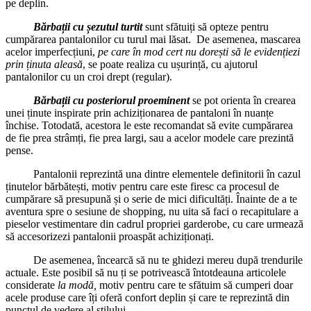
pe deplin.
Bărbații cu șezutul turtit
sunt sfătuiți să opteze pentru
cumpărarea pantalonilor cu turul mai lăsat. De asemenea, mascarea
acelor imperfecțiuni,
pe care în mod cert nu dorești să le evidențiezi
prin ținuta aleasă
, se poate realiza cu ușurință, cu ajutorul
pantalonilor cu un croi drept (regular).
Bărbații cu posteriorul proeminent
se pot orienta în crearea
unei ținute inspirate prin achiziționarea de pantaloni în nuanțe
închise. Totodată, acestora le este recomandat să evite cumpărarea
de fie prea strâmți, fie prea largi, sau a acelor modele care prezintă
pense.
Pantalonii reprezintă una dintre elementele definitorii în cazul
ținutelor bărbătești, motiv pentru care este firesc ca procesul de
cumpărare să presupună și o serie de mici dificultăți. Înainte de a te
aventura spre o sesiune de shopping, nu uita să faci o recapitulare a
pieselor vestimentare din cadrul propriei garderobe, cu care urmează
să accesorizezi pantalonii proaspăt achiziționați.
De asemenea, încearcă să nu te ghidezi mereu după trendurile
actuale. Este posibil să nu ți se potrivească întotdeauna articolele
considerate
la modă,
motiv pentru care te sfătuim să cumperi doar
acele produse care îți oferă confort deplin și care te reprezintă din
punctul de vedere al stilului.