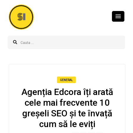
SI
GENERAL
Agenția Edcora îți arată
cele mai frecvente 10
greșeli SEO și te învață
cum să le eviți