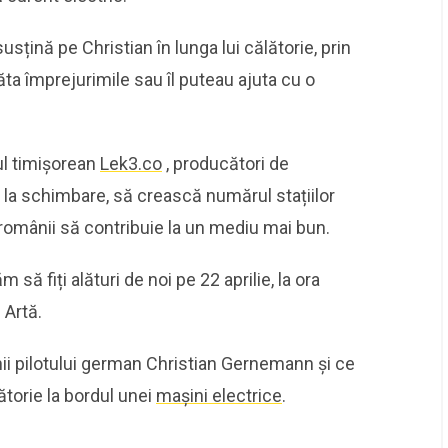
usțină pe Christian în lunga lui călătorie, prin
răta împrejurimile sau îl puteau ajuta cu o
-ul timișorean
Lek3.co
, producători de
e la schimbare, să crească numărul stațiilor
românii să contribuie la un mediu mai bun.
 fiți alături de noi pe 22 aprilie, la ora
 Artă.
 pilotului german Christian Gernemann și ce
torie la bordul unei
mașini electrice
.