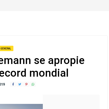
GENERAL
nemann se apropie
record mondial
2019