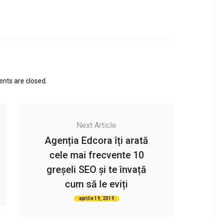
ts are closed.
Next Article
Agenția Edcora îți arată
cele mai frecvente 10
greșeli SEO și te învață
cum să le eviți
aprilie 19, 2019