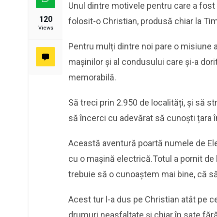
Unul dintre motivele pentru care a fost 
120
folosit-o Christian, produsă chiar la T
Views
Pentru mulți dintre noi pare o misiune 
mașinilor și al condusului care și-a do
memorabilă.
Să treci prin 2.950 de localități, și să 
să încerci cu adevărat să cunoști țara în
Această aventură poartă numele de
El
cu o mașină electrică.Totul a pornit de
trebuie să o cunoaștem mai bine, că să 
Acest tur l-a dus pe Christian atât pe c
drumuri neasfaltate și chiar în sate fără