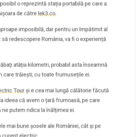
posibil o reprezintă stația portabilă pe care a
imișoara de către
lek3.co
.
aproape imposibilă, dar pentru un împătimit al
rit să redescopere România, va fi o experiență
străbați atâția kilometri, probabil asta înseamnă
 care trăiești, cu toate frumusețile ei.
ectric Tour
și e cea mai lungă călătorie făcută
 la ideea că avem o țară frumoasă, pe care
ne putem ridica la înălțimea ei.
ele mai bune șosele ale României, cât și pe
 curent electric.