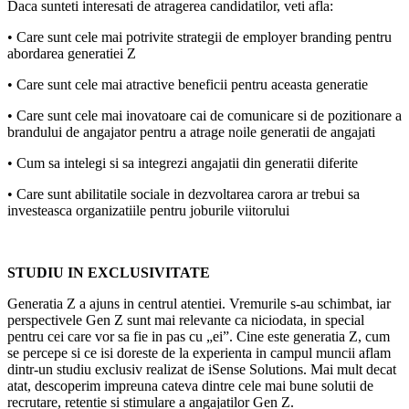
Daca sunteti interesati de atragerea candidatilor, veti afla:
• Care sunt cele mai potrivite strategii de employer branding pentru
abordarea generatiei Z
• Care sunt cele mai atractive beneficii pentru aceasta generatie
• Care sunt cele mai inovatoare cai de comunicare si de pozitionare a
brandului de angajator pentru a atrage noile generatii de angajati
• Cum sa intelegi si sa integrezi angajatii din generatii diferite
• Care sunt abilitatile sociale in dezvoltarea carora ar trebui sa
investeasca organizatiile pentru joburile viitorului
STUDIU IN EXCLUSIVITATE
Generatia Z a ajuns in centrul atentiei. Vremurile s-au schimbat, iar
perspectivele Gen Z sunt mai relevante ca niciodata, in special
pentru cei care vor sa fie in pas cu „ei”. Cine este generatia Z, cum
se percepe si ce isi doreste de la experienta in campul muncii aflam
dintr-un studiu exclusiv realizat de iSense Solutions. Mai mult decat
atat, descoperim impreuna cateva dintre cele mai bune solutii de
recrutare, retentie si stimulare a angajatilor Gen Z.