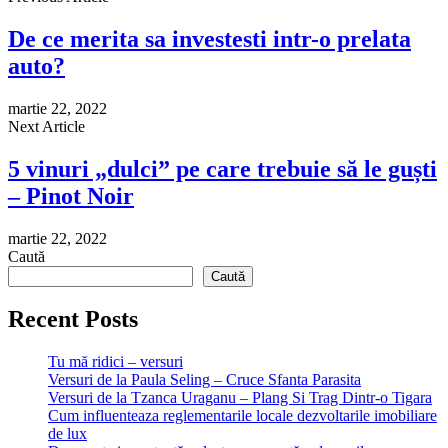
De ce merita sa investesti intr-o prelata
auto?
martie 22, 2022
Next Article
5 vinuri „dulci” pe care trebuie să le guști
– Pinot Noir
martie 22, 2022
Caută
Caută
Recent Posts
Tu mă ridici – versuri
Versuri de la Paula Seling – Cruce Sfanta Parasita
Versuri de la Tzanca Uraganu – Plang Si Trag Dintr-o Tigara
Cum influenteaza reglementarile locale dezvoltarile imobiliare
de lux