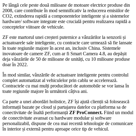
Pe lângă cele peste două milioane de motoare electrice produse din
2008, care contribuie în mod semnificativ la reducerea emisiilor de
CO2, extinderea rapidă a componentelor inteligente și a sistemelor
hardware/ software integrate este crucială pentru realizarea rapidă a
conceptelor viitoare de vehicule.
ZF este martorul unei creșteri puternice a vânzărilor la senzorii și
actuatoarele sale inteligente, cu contracte care urmează să fie lansate
în toate regiunile majore în acest an, inclusiv China. Sistemele
inovatoare de camere ZF, cum ar fi Smart Camera 4.8, au depășit
deja vânzările de 50 de milioane de unități, cu 10 milioane produse
doar în 2022.
În mod similar, vânzările de actuatoare inteligente pentru controlul
complet automatizat al vehiculelor prin cablu se accelerează.
Contractele cu mai mulți producători de automobile se vor lansa în
toate regiunile majore în următorii câțiva ani.
Ca parte a unei abordări holistice, ZF își ajută clienții să folosească
informații bazate pe cloud și partajarea datelor cu platforma sa de
conectivitate de înaltă performanță
ZF ProConnect.
Fiind un modul
de conectivitate avansat cu hardware modular și software
personalizabil, dispune de cea mai recentă tehnologie de comunicare
în interior și externă pentru aproape orice tip de vehicul.