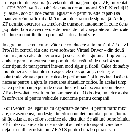
Transportul de legătură (navetă) de ultimă generație a ZF, prezentat
la CES 2023, va fi capabil de conducere autonomă SAE Nivel 4[1]
și, astfel, acolo unde cadrul legislativ o permite, este capabil să
manevreze în trafic mixt fără un administrator de siguranță. Astfel,
ZF permite operarea sistemelor de transport autonome în zone dens
populate, fără a avea nevoie de benzi de trafic separate sau dedicate
și aduce o contribuție importantă la decarbonizare.
Integrat în sistemul cuprinzător de conducere autonomă al ZF cu ZF
ProAI în centrul său este stiva software Virtual Driver – din două
părți majore: calea de performanță și calea de siguranță. Împreună,
ambele permit operarea transportului de legătură de nivel 4 sau a
altor tipuri de transporturi într-un mod sigur și fiabil. Calea de safety
monitorizează situațiile sub aspectele de siguranță, definește
balustrade virtuale pentru calea de performanță și intervine dacă este
necesar pentru a ajuta la atenuarea situațiilor critice. În același timp,
calea performanței permite o conducere lină în scenarii complexe.
ZF a dezvoltat acest lucru în parteneriat cu Oxbotica, un lider global
în software-ul pentru vehicule autonome pentru companii.
Noul vehicul de legătură cu capacitate de nivel 4 pentru trafic mixt
are, de asemenea, un design interior complet modular, permițându-i
să fie adaptat nevoilor specifice ale clienților. Se alătură portofoliului
ZF în dezvoltare alături de modelul actual de transport, care face
deja parte din ecosistemul ZF ATS pentru benzi separate sau