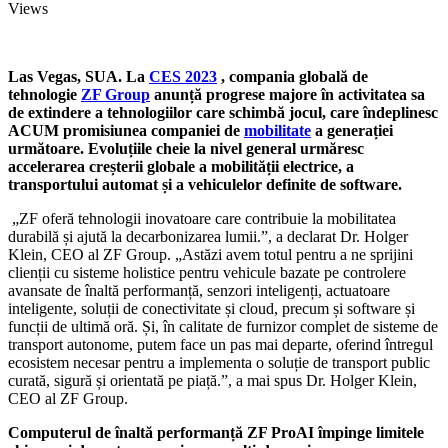
Views
Las Vegas, SUA. La
CES 2023
, compania globală de
tehnologie
ZF Group
anunță progrese majore în activitatea sa
de extindere a tehnologiilor care schimbă jocul, care îndeplinesc
ACUM promisiunea companiei de
mobilitate
a generației
următoare. Evoluțiile cheie la nivel general urmăresc
accelerarea creșterii globale a mobilității electrice, a
transportului automat și a vehiculelor definite de software.
„ZF oferă tehnologii inovatoare care contribuie la mobilitatea
durabilă și ajută la decarbonizarea lumii.”, a declarat Dr. Holger
Klein, CEO al ZF Group. „Astăzi avem totul pentru a ne sprijini
clienții cu sisteme holistice pentru vehicule bazate pe controlere
avansate de înaltă performanță, senzori inteligenți, actuatoare
inteligente, soluții de conectivitate și cloud, precum și software și
funcții de ultimă oră. Și, în calitate de furnizor complet de sisteme de
transport autonome, putem face un pas mai departe, oferind întregul
ecosistem necesar pentru a implementa o soluție de transport public
curată, sigură și orientată pe piață.”, a mai spus Dr. Holger Klein,
CEO al ZF Group.
Computerul de înaltă performanță ZF ProAI împinge limitele