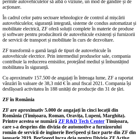
permite autovehiculelor să aibă o viziune, un mod de gândire și de
acționare.
În cadrul celor patru sectoare tehnologice de control al mișcării
autovehiculelor, siguranță integrată, sisteme de condus automatizat și
mobilitate electrică, ZF oferă soluții complete în materie de produse
și software pentru producătorii de autovehicule existenți și furnizorii
de servicii de transport și mobilitate în curs de dezvoltare.
ZF transformă o gamă largă de tipuri de autovehicule în
autovehicule electrice. Prin intermediul produselor sale, compania
contribuie la reducerea emisiilor, protejând mediul și îmbuntățind
mobilitatea în siguranță.
Cu aproximativ 157.500 de angajați în întreaga lume, ZF a raportat
vânzări în valoare de 38,3 mld € în anul fiscal 2021. Compania își
desfășoară activitatea în 188 unități de producție din 31 de țări.
ZF în România
ZF are aproximativ 5.000 de angajați în cinci locații din
România (Timișoara, Roman, Oravița, Lupeni, Marghita).
Printre acestea se numără
ZF R&D Tech Center
Timișoara,
care s-a desprins din divizia de automotive a furnizorului
român de servicii de inginerie BeeSpeed ​​și face parte din ZF din
ianuarie 2019. BeeSpeed ​​lucra deja pentru Divizia ZF Active