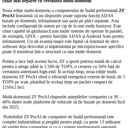
chiar mai departe cu versiunea multi-domeniu
Noua ediție multi-domeniu a computerului de înaltă performanță
ZF
ProAI
înseamnă că un dispozitiv poate suporta funcții ADAS
bazate pe domeniu, infotainment sau șasiu pe plăci separate. Asta
include configurații de sistem pe cip de la mai mulți furnizori. Este
chiar capabil să găzduiască mai multe sisteme de operare în paralel,
de exemplu, QNX – pentru funcțiile ADAS și Android Auto pentru
infotainment. Un alt avantaj major este faptul că sistemul de stive
software deja dezvoltat și implementat pe microprocesoare specifice
poate fi transferat într-o structură cu mai multe domenii.
Pentru a face față acestui lucru, ZF a sporit puterea totală de calcul
pentru a atinge până la 1.500 de TOPS, o creștere cu 50% față de
versiunea anterioară high-end. În același timp, noua ediție multi-
domeniu ZF ProAI oferă o eficiență energetică extrem de bună, de 5
TOPS pe watt, păstrând în același timp un pachet compact de
12x6x2 inci.
Multi-domeniul ZF ProAI răspunde așteptărilor companiei ca 30 –
40% dintre noile platforme de vehicule să fie bazate pe domenii încă
din 2025.
Portofoliul ZF ProAI de computere de înaltă performanță este
complet industrializat și pregătit pentru piață, cu peste 13 milioane
de unități deja comandate și cu o creștere suplimentară așteptată.