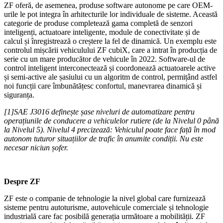
ZF oferă, de asemenea, produse software autonome pe care OEM-
urile le pot integra în arhitecturile lor individuale de sisteme. Această
categorie de produse completează gama completă de senzori
inteligenți, actuatoare inteligente, module de conectivitate și de
calcul și înregistrează o creștere la fel de dinamică. Un exemplu este
controlul mișcării vehiculului ZF cubiX, care a intrat în producția de
serie cu un mare producător de vehicule în 2022. Software-ul de
control inteligent interconectează și coordonează actuatoarele active
și semi-active ale șasiului cu un algoritm de control, permițând astfel
noi funcții care îmbunătățesc confortul, manevrarea dinamică și
siguranța.
[1]SAE J3016 definește șase niveluri de automatizare pentru
operațiunile de conducere a vehiculelor rutiere (de la Nivelul 0 până
la Nivelul 5). Nivelul 4 precizează: Vehiculul poate face față în mod
autonom tuturor situațiilor de trafic în anumite condiții. Nu este
necesar niciun șofer.
Despre ZF
ZF este o companie de tehnologie la nivel global care furnizează
sisteme pentru autoturisme, autovehicule comerciale și tehnologie
industrială care fac posibilă generația următoare a mobilității. ZF