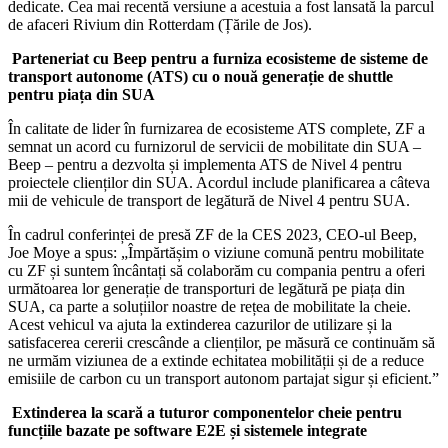
dedicate. Cea mai recentă versiune a acestuia a fost lansată la parcul
de afaceri Rivium din Rotterdam (Țările de Jos).
Parteneriat cu Beep pentru a furniza ecosisteme de sisteme de
transport autonome (ATS) cu o nouă generație de shuttle
pentru piața din SUA
În calitate de lider în furnizarea de ecosisteme ATS complete, ZF a
semnat un acord cu furnizorul de servicii de mobilitate din SUA –
Beep – pentru a dezvolta și implementa ATS de Nivel 4 pentru
proiectele clienților din SUA. Acordul include planificarea a câteva
mii de vehicule de transport de legătură de Nivel 4 pentru SUA.
În cadrul conferinței de presă ZF de la CES 2023, CEO-ul Beep,
Joe Moye a spus: „Împărtășim o viziune comună pentru mobilitate
cu ZF și suntem încântați să colaborăm cu compania pentru a oferi
următoarea lor generație de transporturi de legătură pe piața din
SUA, ca parte a soluțiilor noastre de rețea de mobilitate la cheie.
Acest vehicul va ajuta la extinderea cazurilor de utilizare și la
satisfacerea cererii crescânde a clienților, pe măsură ce continuăm să
ne urmăm viziunea de a extinde echitatea mobilității și de a reduce
emisiile de carbon cu un transport autonom partajat sigur și eficient.”
Extinderea la scară a tuturor componentelor cheie pentru
funcțiile bazate pe software E2E și sistemele integrate