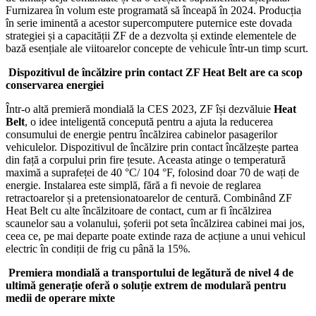
Furnizarea în volum este programată să înceapă în 2024. Producția
în serie iminentă a acestor supercomputere puternice este dovada
strategiei și a capacității ZF de a dezvolta și extinde elementele de
bază esențiale ale viitoarelor concepte de vehicule într-un timp scurt.
Dispozitivul de încălzire prin contact ZF Heat Belt are ca scop
conservarea energiei
Într-o altă premieră mondială la CES 2023, ZF își dezvăluie
Heat
Belt
, o idee inteligentă concepută pentru a ajuta la reducerea
consumului de energie pentru încălzirea cabinelor pasagerilor
vehiculelor. Dispozitivul de încălzire prin contact încălzește partea
din față a corpului prin fire țesute. Aceasta atinge o temperatură
maximă a suprafeței de 40 °C/ 104 °F, folosind doar 70 de wați de
energie. Instalarea este simplă, fără a fi nevoie de reglarea
retractoarelor și a pretensionatoarelor de centură. Combinând ZF
Heat Belt cu alte încălzitoare de contact, cum ar fi încălzirea
scaunelor sau a volanului, șoferii pot seta încălzirea cabinei mai jos,
ceea ce, pe mai departe poate extinde raza de acțiune a unui vehicul
electric în condiții de frig cu până la 15%.
Premiera mondială a transportului de legătură de nivel 4 de
ultimă generație oferă o soluție extrem de modulară pentru
medii de operare mixte