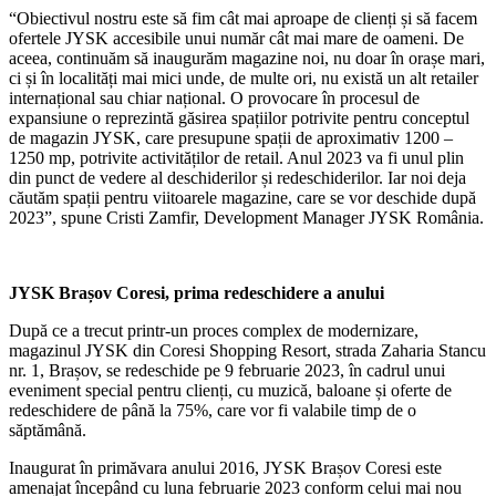
“Obiectivul nostru este să fim cât mai aproape de clienți și să facem
ofertele JYSK accesibile unui număr cât mai mare de oameni. De
aceea, continuăm să inaugurăm magazine noi, nu doar în orașe mari,
ci și în localități mai mici unde, de multe ori, nu există un alt retailer
internațional sau chiar național. O provocare în procesul de
expansiune o reprezintă găsirea spațiilor potrivite pentru conceptul
de magazin JYSK, care presupune spații de aproximativ 1200 –
1250 mp, potrivite activităților de retail. Anul 2023 va fi unul plin
din punct de vedere al deschiderilor și redeschiderilor. Iar noi deja
căutăm spații pentru viitoarele magazine, care se vor deschide după
2023”, spune Cristi Zamfir, Development Manager JYSK România.
JYSK Brașov Coresi, prima redeschidere a anului
După ce a trecut printr-un proces complex de modernizare,
magazinul JYSK din Coresi Shopping Resort, strada Zaharia Stancu
nr. 1, Brașov, se redeschide pe 9 februarie 2023, în cadrul unui
eveniment special pentru clienți, cu muzică, baloane și oferte de
redeschidere de până la 75%, care vor fi valabile timp de o
săptămână.
Inaugurat în primăvara anului 2016, JYSK Brașov Coresi este
amenajat începând cu luna februarie 2023 conform celui mai nou