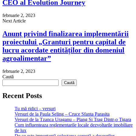
CEO al Evolution Journey
februarie 2, 2023
Next Article
Anunț privind finalizarea implementării
proiectului „Granturi pentru capital de
lucru acordate entităților din domeniul
agroalimentar”
februarie 2, 2023
Caută
Caută
Recent Posts
Tu mă ridici – versuri
Versuri de la Paula Seling – Cruce Sfanta Parasita
Versuri de la Tzanca Uraganu – Plang Si Trag Dintr-o Tigara
Cum influenteaza reglementarile locale dezvoltarile imobiliare
de lux
De ce este importantă colectarea corectă a deșeurilor