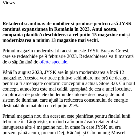
Views
Retailerul scandinav de mobilier și produse pentru casă JYSK
continuă expansiunea în România în 2023. Anul acesta,
compania planifică deschiderea a cel puțin 15 magazine noi și
modernizarea a minim 13 magazine mai vechi.
Primul magazin modernizat în acest an este JYSK Brașov Coresi,
care se redeschide pe 9 februarie 2023. Redeschiderea va fi marcată
de o săptămână de
oferte speciale.
Până în august 2023, JYSK are în plan modernizarea a încă 12
magazine. Acestea vor trece printr-o schimbare majoră de design,
pentru a fi amenajate conform conceptului actual, Store 3.0. Cu noul
concept, atmosfera este mai caldă, apropiată de cea a unei locuințe,
amplificată de podelele din lemn de culoare deschisă și de noul
sistem de iluminat, care ajută la reducerea consumului de energie
destinată iluminatului cu cel puțin 25%.
Primul magazin nou din acest an este planificat pentru finalul lunii
februarie în Târgoviște, urmând ca în primăvară retailerul să
inaugureze alte 4 magazine noi, în orașe în care JYSK nu era
prezent până acum, precum Dej, Rădăuți și Câmpulung Muscel.