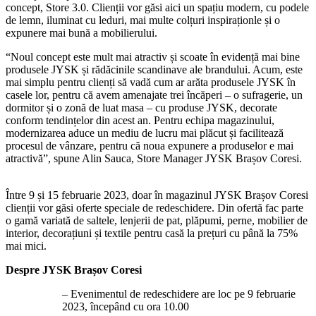
concept, Store 3.0. Clienții vor găsi aici un spațiu modern, cu podele
de lemn, iluminat cu leduri, mai multe colțuri inspiraționle și o
expunere mai bună a mobilierului.
“Noul concept este mult mai atractiv și scoate în evidență mai bine
produsele JYSK și rădăcinile scandinave ale brandului. Acum, este
mai simplu pentru clienți să vadă cum ar arăta produsele JYSK în
casele lor, pentru că avem amenajate trei încăperi – o sufragerie, un
dormitor și o zonă de luat masa – cu produse JYSK, decorate
conform tendințelor din acest an. Pentru echipa magazinului,
modernizarea aduce un mediu de lucru mai plăcut și facilitează
procesul de vânzare, pentru că noua expunere a produselor e mai
atractivă”, spune Alin Sauca, Store Manager JYSK Brașov Coresi.
Între 9 și 15 februarie 2023, doar în magazinul JYSK Brașov Coresi
clienții vor găsi oferte speciale de redeschidere. Din ofertă fac parte
o gamă variată de saltele, lenjerii de pat, plăpumi, perne, mobilier de
interior, decorațiuni și textile pentru casă la prețuri cu până la 75%
mai mici.
Despre JYSK Brașov Coresi
– Evenimentul de redeschidere are loc pe 9 februarie
2023, începând cu ora 10.00