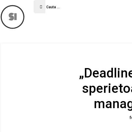
SI
„Deadline
sperieto
manag
f