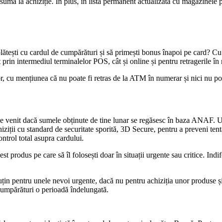
 suma la achiziție. În plus, în lista permanent actualizată cu magazinele p
 plătești cu cardul de cumpărături și să primești bonus înapoi pe card? 
tât prin intermediul terminalelor POS, cât și online și pentru retragerile
or, cu mențiunea că nu poate fi retras de la ATM în numerar și nici nu poat
de venit dacă sumele obținute de tine lunar se regăsesc în baza ANAF. U
chiziții cu standard de securitate sporită, 3D Secure, pentru a preveni tent
ontrol total asupra cardului.
st produs pe care să îl folosești doar în situații urgente sau critice. Ind
uțin pentru unele nevoi urgente, dacă nu pentru achiziția unor produse și
e cumpărături o perioadă îndelungată.