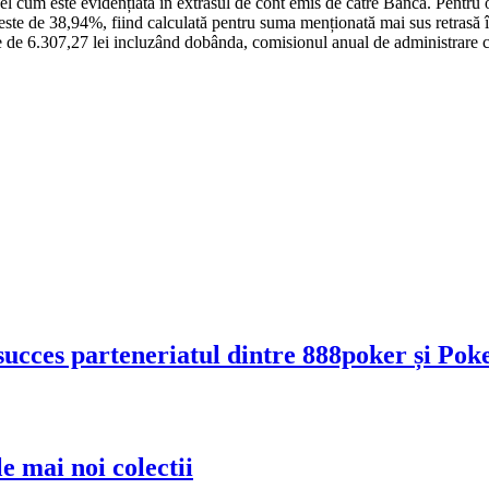
el cum este evidențiată în extrasul de cont emis de către Bancă. Pentru o
) este de 38,94%, fiind calculată pentru suma menționată mai sus retra
te de 6.307,27 lei incluzând dobânda, comisionul anual de administrare con
es parteneriatul dintre 888poker și Pok
e mai noi colectii