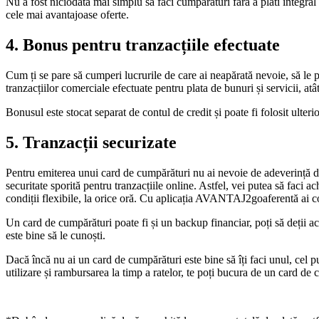
Nu a fost niciodată mai simplu să faci cumpărături fără a plăti integral
cele mai avantajoase oferte.
4. Bonus pentru tranzacțiile efectuate
Cum ți se pare să cumperi lucrurile de care ai neapărată nevoie, să le
tranzacțiilor comerciale efectuate pentru plata de bunuri și servicii, a
Bonusul este stocat separat de contul de credit și poate fi folosit ulteri
5. Tranzacții securizate
Pentru emiterea unui card de cumpărături nu ai nevoie de adeverință 
securitate sporită pentru tranzacțiile online. Astfel, vei putea să faci a
condiții flexibile, la orice oră. Cu aplicația AVANTAJ2goaferentă ai c
Un card de cumpărături poate fi și un backup financiar, poți să deții ace
este bine să le cunoști.
Dacă încă nu ai un card de cumpărături este bine să îți faci unul, cel p
utilizare și rambursarea la timp a ratelor, te poți bucura de un card d