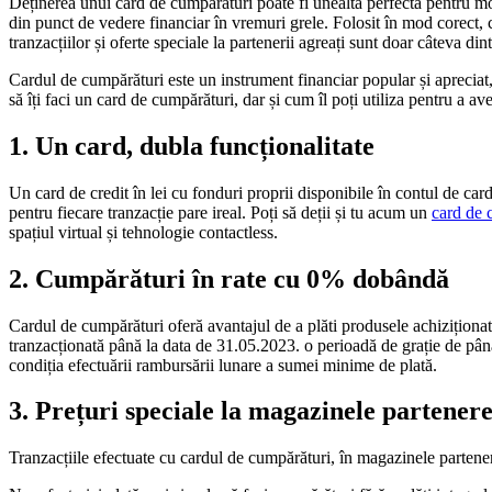
Deținerea unui card de cumpărături poate fi unealta perfectă pentru mo
din punct de vedere financiar în vremuri grele. Folosit în mod corect, c
tranzacțiilor și oferte speciale la partenerii agreați sunt doar câteva d
Cardul de cumpărături este un instrument financiar popular și apreciat,
să îți faci un card de cumpărături, dar și cum îl poți utiliza pentru a a
1. Un card, dubla funcționalitate
Un card de credit în lei cu fonduri proprii disponibile în contul de card
pentru fiecare tranzacție pare ireal. Poți să deții și tu acum un
card de 
spațiul virtual și tehnologie contactless.
2. Cumpărături în rate cu 0% dobândă
Cardul de cumpărături oferă avantajul de a plăti produsele achiziționa
tranzacționată până la data de 31.05.2023. o perioadă de grație de până 
condiția efectuării rambursării lunare a sumei minime de plată.
3. Prețuri speciale la magazinele partener
Tranzacțiile efectuate cu cardul de cumpărături, în magazinele partenere