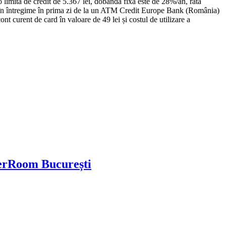
 limită de credit de 5.367 lei, dobânda fixă este de 28%/an, rata
să în întregime în prima zi de la un ATM Credit Europe Bank (România)
t curent de card în valoare de 49 lei și costul de utilizare a
erRoom București