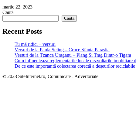
martie 22, 2023
Caută
Caută
Recent Posts
Tu mă ridici – versuri
Versuri de la Paula Seling – Cruce Sfanta Parasita
Versuri de la Tzanca Uraganu – Plang Si Trag Dintr-o Tigara
Cum influenteaza reglementarile locale dezvoltarile imobiliare 
De ce este importantă colectarea corectă a deșeurilor reciclabile
© 2023 SiteInternet.ro, Comunicate - Advertoriale