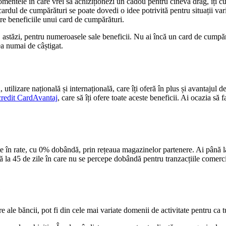
mentele în care vrei să achiziționezi un cadou pentru cineva drag, îți cu
ardul de cumpărături se poate dovedi o idee potrivită pentru situații vari
intre beneficiile unui card de cumpărături.
 astăzi, pentru numeroasele sale beneficii. Nu ai încă un card de cumpăr
vea numai de câștigat.
, utilizare națională și internațională, care îți oferă în plus și avantaju
credit CardAvantaj
, care să îți ofere toate aceste beneficii. Ai ocazia să f
te în rate, cu 0% dobândă, prin rețeaua magazinelor partenere. Ai până l
la 45 de zile în care nu se percepe dobândă pentru tranzacțiile comercial
e
 ale băncii, pot fi din cele mai variate domenii de activitate pentru ca tu