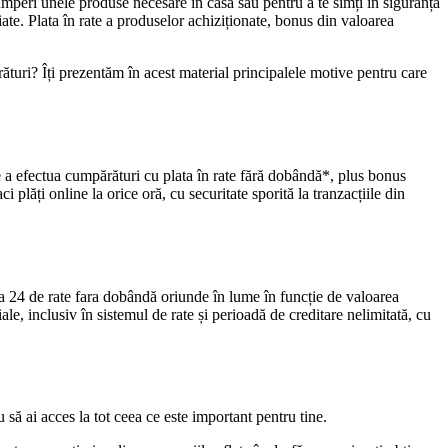
mperi unele produse necesare în casă sau pentru a te simți în siguranță
ate. Plata în rate a produselor achiziționate, bonus din valoarea
ături? Îți prezentăm în acest material principalele motive pentru care
l de a efectua cumpărături cu plata în rate fără dobândă*, plus bonus
aci plăți online la orice oră, cu securitate sporită la tranzacțiile din
a 24 de rate fara dobândă oriunde în lume în funcție de valoarea
e, inclusiv în sistemul de rate și perioadă de creditare nelimitată, cu
 să ai acces la tot ceea ce este important pentru tine.