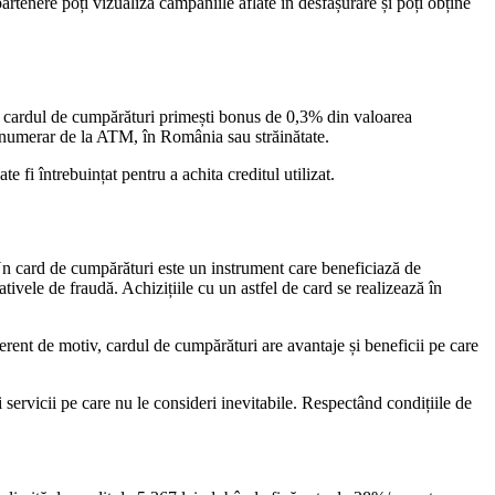
artenere poți vizualiza campaniile aflate în desfășurare și poți obține
Cu cardul de cumpărături primești bonus de 0,3% din valoarea
 în numerar de la ATM, în România sau străinătate.
e fi întrebuințat pentru a achita creditul utilizat.
n card de cumpărături este un instrument care beneficiază de
ativele de fraudă. Achizițiile cu un astfel de card se realizează în
iferent de motiv, cardul de cumpărături are avantaje și beneficii pe care
 servicii pe care nu le consideri inevitabile. Respectând condițiile de