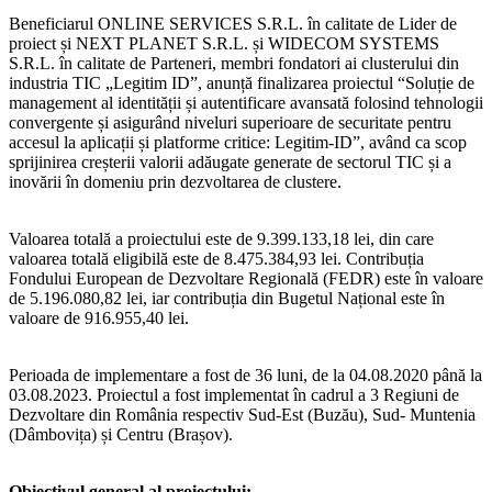
Beneficiarul ONLINE SERVICES S.R.L. în calitate de Lider de
proiect și NEXT PLANET S.R.L. și WIDECOM SYSTEMS
S.R.L. în calitate de Parteneri, membri fondatori ai clusterului din
industria TIC „Legitim ID”, anunță finalizarea proiectul “Soluție de
management al identității și autentificare avansată folosind tehnologii
convergente și asigurând niveluri superioare de securitate pentru
accesul la aplicații și platforme critice: Legitim-ID”, având ca scop
sprijinirea creșterii valorii adăugate generate de sectorul TIC și a
inovării în domeniu prin dezvoltarea de clustere.
Valoarea totală a proiectului este de 9.399.133,18 lei, din care
valoarea totală eligibilă este de 8.475.384,93 lei. Contribuția
Fondului European de Dezvoltare Regională (FEDR) este în valoare
de 5.196.080,82 lei, iar contribuția din Bugetul Național este în
valoare de 916.955,40 lei.
Perioada de implementare a fost de 36 luni, de la 04.08.2020 până la
03.08.2023. Proiectul a fost implementat în cadrul a 3 Regiuni de
Dezvoltare din România respectiv Sud-Est (Buzău), Sud- Muntenia
(Dâmbovița) și Centru (Brașov).
Obiectivul general al proiectului: