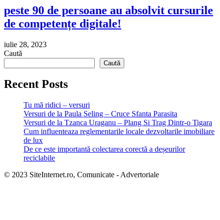
peste 90 de persoane au absolvit cursurile
de competențe digitale!
iulie 28, 2023
Caută
Caută
Recent Posts
Tu mă ridici – versuri
Versuri de la Paula Seling – Cruce Sfanta Parasita
Versuri de la Tzanca Uraganu – Plang Si Trag Dintr-o Tigara
Cum influenteaza reglementarile locale dezvoltarile imobiliare
de lux
De ce este importantă colectarea corectă a deșeurilor
reciclabile
© 2023 SiteInternet.ro, Comunicate - Advertoriale