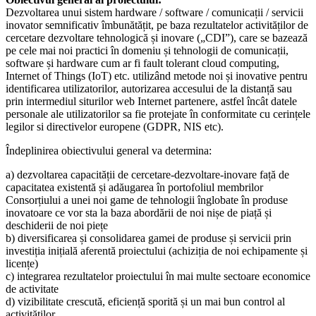
Dezvoltarea unui sistem hardware / software / comunicații / servicii
inovator semnificativ îmbunătățit, pe baza rezultatelor activităților de
cercetare dezvoltare tehnologică și inovare („CDI”), care se bazează
pe cele mai noi practici în domeniu și tehnologii de comunicații,
software și hardware cum ar fi fault tolerant cloud computing,
Internet of Things (IoT) etc. utilizând metode noi și inovative pentru
identificarea utilizatorilor, autorizarea accesului de la distanță sau
prin intermediul siturilor web Internet partenere, astfel încât datele
personale ale utilizatorilor sa fie protejate în conformitate cu cerințele
legilor si directivelor europene (GDPR, NIS etc).
Îndeplinirea obiectivului general va determina:
a) dezvoltarea capacității de cercetare-dezvoltare-inovare față de
capacitatea existentă și adăugarea în portofoliul membrilor
Consorțiului a unei noi game de tehnologii înglobate în produse
inovatoare ce vor sta la baza abordării de noi nișe de piață și
deschiderii de noi piețe
b) diversificarea și consolidarea gamei de produse și servicii prin
investiția inițială aferentă proiectului (achiziția de noi echipamente și
licențe)
c) integrarea rezultatelor proiectului în mai multe sectoare economice
de activitate
d) vizibilitate crescută, eficiență sporită și un mai bun control al
activităților