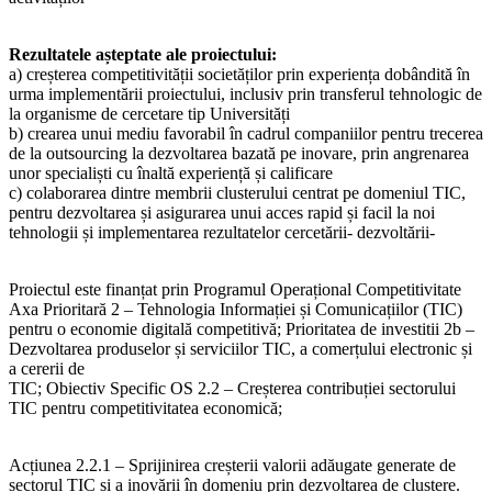
Rezultatele așteptate ale proiectului:
a) creșterea competitivității societăților prin experiența dobândită în
urma implementării proiectului, inclusiv prin transferul tehnologic de
la organisme de cercetare tip Universități
b) crearea unui mediu favorabil în cadrul companiilor pentru trecerea
de la outsourcing la dezvoltarea bazată pe inovare, prin angrenarea
unor specialiști cu înaltă experiență și calificare
c) colaborarea dintre membrii clusterului centrat pe domeniul TIC,
pentru dezvoltarea și asigurarea unui acces rapid și facil la noi
tehnologii și implementarea rezultatelor cercetării- dezvoltării-
Proiectul este finanțat prin Programul Operațional Competitivitate
Axa Prioritară 2 – Tehnologia Informației și Comunicațiilor (TIC)
pentru o economie digitală competitivă; Prioritatea de investitii 2b –
Dezvoltarea produselor și serviciilor TIC, a comerțului electronic și
a cererii de
TIC; Obiectiv Specific OS 2.2 – Creșterea contribuției sectorului
TIC pentru competitivitatea economică;
Acțiunea 2.2.1 – Sprijinirea creșterii valorii adăugate generate de
sectorul TIC și a inovării în domeniu prin dezvoltarea de clustere.