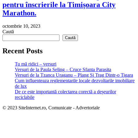
pentru înscrierile la Timișoara City
Marathon.
octombrie 10, 2023
Caută
Caută
Recent Posts
Tu mă ridici – versuri
Versuri de la Paula Seling – Cruce Sfanta Parasita
Versuri de la Tzanca Uraganu – Plang Si Trag Dintr-o Tigara
Cum influenteaza reglementarile locale dezvoltarile imobiliare
de lux
De ce este importantă colectarea corectă a deșeurilor
reciclabile
© 2023 SiteInternet.ro, Comunicate - Advertoriale