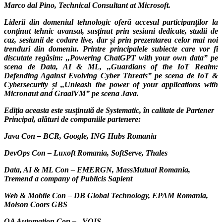
Marco dal Pino
, Technical Consultant at
Microsoft
.
Liderii din domeniul tehnologic oferă accesul participanților la
conținut tehnic avansat, susținut prin sesiuni dedicate, studii de
caz, sesiunii de codare live, dar și prin prezentarea celor mai noi
trenduri din domeniu. Printre principalele subiecte care vor fi
discutate regăsim: ,
,Powering ChatGPT with your own data”
pe
scena de Data, AI & ML,
,,Guardians of the IoT Realm:
Defending Against Evolving Cyber Threats”
pe scena de IoT &
Cybersecurity și
,,Unleash the power of your applications with
Micronaut and GraalVM”
pe scena Java.
Ediția aceasta este susținută de
Systematic, în calitate de Partener
Principal
, alături de companiile partenere:
Java Con –
BCR, Google, ING Hubs Romania
DevOps Con –
Luxoft Romania, SoftServe, Thales
Data, AI & ML Con –
EMERGN, MassMutual Romania,
Tremend a company of Publicis Sapient
Web & Mobile Con –
DB Global Technology, EPAM Romania,
Molson Coors GBS
QA Automation Con –
_VO
IS