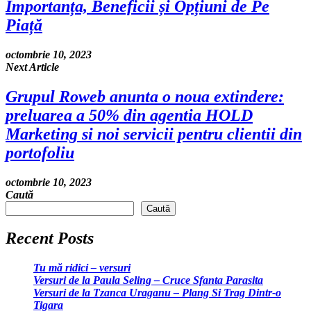
Importanța, Beneficii și Opțiuni de Pe
Piață
octombrie 10, 2023
Next Article
Grupul Roweb anunta o noua extindere:
preluarea a 50% din agentia HOLD
Marketing si noi servicii pentru clientii din
portofoliu
octombrie 10, 2023
Caută
Caută
Recent Posts
Tu mă ridici – versuri
Versuri de la Paula Seling – Cruce Sfanta Parasita
Versuri de la Tzanca Uraganu – Plang Si Trag Dintr-o
Tigara