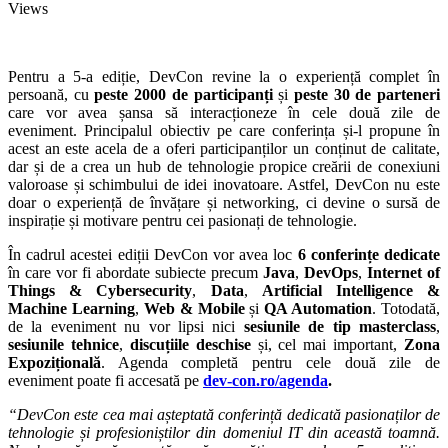
Views
Pentru a 5-a ediție, DevCon revine la o experiență complet în
persoană, cu
peste 2000 de participanți
și
peste 30 de parteneri
care vor avea șansa să interacționeze în cele două zile de
eveniment. Principalul obiectiv pe care conferința și-l propune în
acest an este acela de a oferi participanților un conținut de calitate,
dar și de a crea un hub de tehnologie propice creării de conexiuni
valoroase și schimbului de idei inovatoare. Astfel, DevCon nu este
doar o experiență de învățare și networking, ci devine o sursă de
inspirație și motivare pentru cei pasionați de tehnologie.
În cadrul acestei ediții DevCon vor avea loc
6 conferințe dedicate
în care vor fi abordate subiecte precum
Java
,
DevOps
,
Internet of
Things & Cybersecurity
,
Data
,
Artificial Intelligence &
Machine Learning
,
Web & Mobile
și
QA Automation
. Totodată,
de la eveniment nu vor lipsi nici
sesiunile de tip masterclass
,
sesiunile tehnice
,
discuțiile deschise
și, cel mai important,
Zona
Expozițională
. Agenda completă pentru cele două zile de
eveniment poate fi accesată pe
dev-con.ro/agenda
.
“
DevCon este cea mai așteptată conferință dedicată pasionaților de
tehnologie și profesioniștilor din domeniul IT din această toamnă.