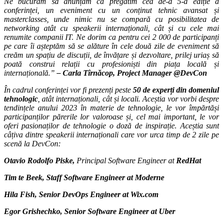
Ne bucurăm să anunțăm că pregătim cea de-a 5-a ediție a
conferinței, un eveniment cu un conținut tehnic avansat și
masterclasses, unde nimic nu se compară cu posibilitatea de
networking atât cu speakerii internaționali, cât și cu cele mai
renumite companii IT. Ne dorim ca pentru cei 2 000 de participanți
pe care îi așteptăm să se alăture în cele două zile de eveniment să
creăm un spațiu de discuții, de învățare și dezvoltare, prilej uriaș să
poată
construi relații cu profesioniști din piața locală și
internațională.”
– Carla Tîrnăcop, Project Manager @DevCon
În cadrul conferinței vor fi prezenți peste
50 de experți din domeniul
tehnologic
, atât internaționali, cât și locali. Aceștia vor vorbi despre
tendințele anului 2023 în materie de tehnologie, le vor împărtăși
participanților părerile lor valoroase și, cel mai important, le vor
oferi pasionaților de tehnologie o doză de inspirație. Aceștia sunt
câțiva dintre speakerii internaționali care vor urca timp de 2 zile pe
scenă la DevCon:
Otavio Rodolfo Piske,
Principal Software Engineer at
RedHat
Tim te Beek
, Staff Software Engineer at
Moderne
Hila Fish
, Senior DevOps Engineer at
Wix.com
Egor Grishechko,
Senior Software Engineer at
Uber