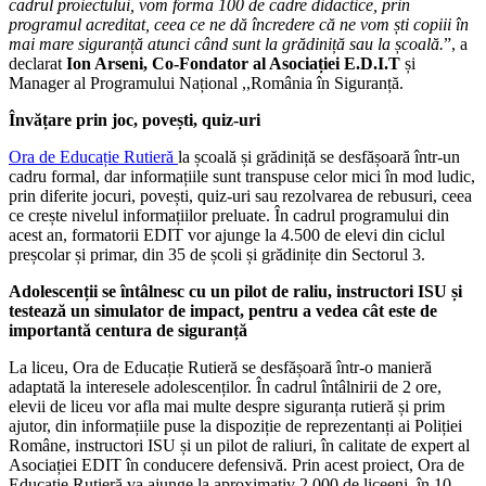
cadrul proiectului, vom forma 100 de cadre didactice, prin
programul acreditat, ceea ce ne dă încredere că ne vom ști copiii în
mai mare siguranță atunci când sunt la grădiniță sau la școală.
”, a
declarat
Ion Arseni, Co-Fondator al Asociației E.D.I.T
și
Manager al Programului Național ,,România în Siguranță.
Învățare prin joc, povești, quiz-uri
Ora de Educație Rutieră
la școală și grădiniță se desfășoară într-un
cadru formal, dar informațiile sunt transpuse celor mici în mod ludic,
prin diferite jocuri, povești, quiz-uri sau rezolvarea de rebusuri, ceea
ce crește nivelul informațiilor preluate. În cadrul programului din
acest an, formatorii EDIT vor ajunge la 4.500 de elevi din ciclul
preșcolar și primar, din 35 de școli și grădinițe din Sectorul 3.
Adolescenții se întâlnesc cu un pilot de raliu, instructori ISU și
testează un simulator de impact, pentru a vedea cât este de
importantă centura de siguranță
La liceu, Ora de Educație Rutieră se desfășoară într-o manieră
adaptată la interesele adolescenților. În cadrul întâlnirii de 2 ore,
elevii de liceu vor afla mai multe despre siguranța rutieră și prim
ajutor, din informațiile puse la dispoziție de reprezentanți ai Poliției
Române, instructori ISU și un pilot de raliuri, în calitate de expert al
Asociației EDIT în conducere defensivă. Prin acest proiect, Ora de
Educație Rutieră va ajunge la aproximativ 2.000 de liceeni, în 10