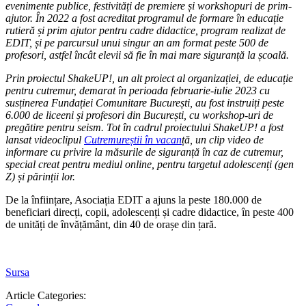
evenimente publice, festivități de premiere și workshopuri de prim-
ajutor. În 2022 a fost acreditat programul de formare în educație
rutieră și prim ajutor pentru cadre didactice, program realizat de
EDIT, și pe parcursul unui singur an am format peste 500 de
profesori, astfel încât elevii să fie în mai mare siguranță la școală.
Prin proiectul ShakeUP!, un alt proiect al organizației, de educație
pentru cutremur, demarat în perioada februarie-iulie 2023 cu
susținerea Fundației Comunitare București, au fost instruiți peste
6.000 de liceeni și profesori din București, cu workshop-uri de
pregătire pentru seism. Tot în cadrul proiectului ShakeUP! a fost
lansat videoclipul
Cutremureștii în vacan
ță, un clip video de
informare cu privire la măsurile de siguranță în caz de cutremur,
special creat pentru mediul online, pentru targetul adolescenți (gen
Z) și părinții lor.
De la înființare, Asociația EDIT a ajuns la peste 180.000 de
beneficiari direcți, copii, adolescenți și cadre didactice, în peste 400
de unități de învățământ, din 40 de orașe din țară.
Sursa
Article Categories: