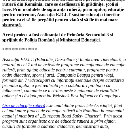
rutieră din România, care se desfășoară în grădinițe, școli și
licee. Prin modulele de siguranță rutieră, prim-ajutor, educație
pentru cutremur, Asociația E.D.I.T susține educația tinerilor
pentru ca ei să fie pregătiți pentru viață și să fie în mai mare
siguranță.
Acest proiect a fost cofinanțat de Primăria Sectorului 3 și
sprijinit de Poliția Română și Ministerul Educației.
***************
Asociația ED.I.T. (Educație, Dezvoltare și Implicarea Tineretului), a
realizat în cei 7 ani de activitate programe educaționale de educație
rutieră, prim ajutor, educație pentru cutremur, programe pentru
cadre didactice, sport și artă. Campania Leapșa pentru viață,
formată din 7 videoclipuri cu informații esențiale despre acordarea
primului ajutor, a fost realizată prin colaborări pro bono cu
influenceri, campanie ce a strâns peste 2 milioane de vizualizări
online și a câștigat premiul Webstock Best Influencer Campaigns.
Ora de educație rutieră
este unul dintre proiectele Asociației, fiind
cel mai mare proiect de educație rutieră din România la momentul
actual și membru al „European Road Safety Charter”. Prin acest
program sunt organizate ore de educație rutieră și prim ajutor,
cursuri de formare a cadrelor didactice, demonstrații auto,