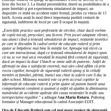
licee din Sector 3. La finalul prezentărilor, tinerii au posibilitatea de a
pune întrebări și pot experimenta simulatorul de impact, un
dispozitiv ce imită un accident rutier frontal, produs cu viteza de 15
km/h. Acesta arată în mod direct importanța purtării centurii de
siguranță, indiferent de locul pe care îl ocupat în mașină.
„
Exercițiile practice sunt preferatele de elevilor, chiar dacă vorbim
de copiii micuți, preșcolari, sau liceeni. Prin jocuri adaptate vârstei,
sau atunci când a testează simulatorul de impact, noțiunile teoretice
pe care le discutăm în cadrul orelor de educație rutieră și prim
ajutor se întipăresc mai bine în mințile lor. Aproape toți elevii cu
care am interacționat, după ce testează simulatorul de impact spun
că nu se vor mai urca vreodată în mașină fără centură de siguranță,
dacă un impact la doar 15km/h se simte atât de puternic. Astfel de
afirmații ne dau o satisfacție enormă, mai ales când aflăm că prin
vocea copiilor, mesajele de siguranță rutieră ajung și la ceilalți
membri ai familiei, părinți, bunici sau chiar la șoferii care îi duc la
after-school. Misiunea noastră este ca prin accesul copiilor la
informații de educație rutieră și prim ajutor să punem bazele unui
comportament conștient și asumat și astfel să ajutăm la diminuarea
numărului de accidente apărute din cauza neatenției în trafic sau
nerespectarea regulilor
.” a adăugat A
na Maria Rotaru
, Psiholog
formator și Manager educațional în cadrul Asociației EDIT.
Ora de Educație Rutieră este cel mai mare proiect de siguranță