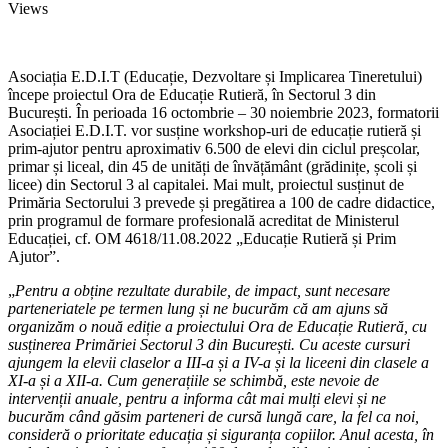
Views
Asociația E.D.I.T (Educație, Dezvoltare și Implicarea Tineretului)
începe proiectul Ora de Educație Rutieră, în Sectorul 3 din
București. În perioada 16 octombrie – 30 noiembrie 2023, formatorii
Asociației E.D.I.T. vor susține workshop-uri de educație rutieră și
prim-ajutor pentru aproximativ 6.500 de elevi din ciclul preșcolar,
primar și liceal, din 45 de unități de învățământ (grădinițe, școli și
licee) din Sectorul 3 al capitalei. Mai mult, proiectul susținut de
Primăria Sectorului 3 prevede și pregătirea a 100 de cadre didactice,
prin programul de formare profesională acreditat de Ministerul
Educației, cf. OM 4618/11.08.2022 „Educație Rutieră și Prim
Ajutor”.
„
Pentru a obține rezultate durabile, de impact, sunt necesare
parteneriatele pe termen lung și ne bucurăm că am ajuns să
organizăm o nouă ediție a proiectului Ora de Educație Rutieră, cu
susținerea Primăriei Sectorul 3 din București. Cu aceste cursuri
ajungem la elevii claselor a III-a și a IV-a și la liceeni din clasele a
XI-a și a XII-a. Cum generațiile se schimbă, este nevoie de
intervenții anuale, pentru a informa cât mai mulți elevi și ne
bucurăm când găsim parteneri de cursă lungă care, la fel ca noi,
consideră o prioritate educația și siguranța copiilor. Anul acesta, în