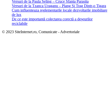
Versuri de la Paula Seling – Cruce Sfanta Parasita
Versuri de la Tzanca Uraganu – Plang Si Trag Dintr-o Tigara
Cum influenteaza reglementarile locale dezvoltarile imobiliare
de lux
De ce este importantă colectarea corectă a deșeurilor
reciclabile
© 2023 SiteInternet.ro, Comunicate - Advertoriale