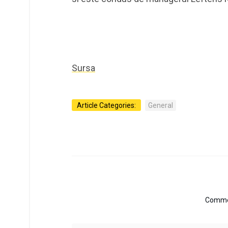
Sursa
Article Categories:
General
Commen