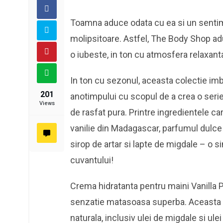
Toamna aduce odata cu ea si un sentime
molipsitoare. Astfel, The Body Shop ad
o iubeste, in ton cu atmosfera relaxant
In ton cu sezonul, aceasta colectie imb
201
anotimpului cu scopul de a crea o seri
Views
de rasfat pura. Printre ingredientele c
vanilie din Madagascar, parfumul dulce 
sirop de artar si lapte de migdale – o s
cuvantului!
Crema hidratanta pentru maini Vanilla Pu
senzatie matasoasa superba. Aceasta a
naturala, inclusiv ulei de migdale si ul