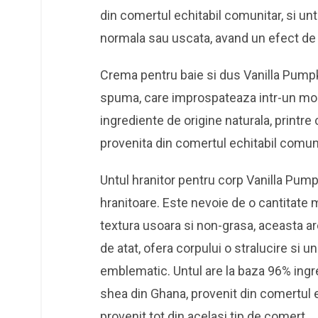
din comertul echitabil comunitar, si un
normala sau uscata, avand un efect de 
Crema pentru baie si dus Vanilla Pumpk
spuma, care improspateaza intr-un mod 
ingrediente de origine naturala, printr
provenita din comertul echitabil comuni
Untul hranitor pentru corp Vanilla Pumpk
hranitoare. Este nevoie de o cantitate m
textura usoara si non-grasa, aceasta ar
de atat, ofera corpului o stralucire si 
emblematic. Untul are la baza 96% ingre
shea din Ghana, provenit din comertul e
provenit tot din acelasi tip de comert.