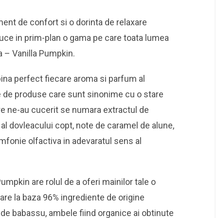
nt de confort si o dorinta de relaxare
uce in prim-plan o gama pe care toata lumea
a – Vanilla Pumpkin.
ina perfect fiecare aroma si parfum al
e de produse care sunt sinonime cu o stare
are ne-au cucerit se numara extractul de
al dovleacului copt, note de caramel de alune,
imfonie olfactiva in adevaratul sens al
mpkin are rolul de a oferi mainilor tale o
re la baza 96% ingrediente de origine
ei de babassu, ambele fiind organice ai obtinute